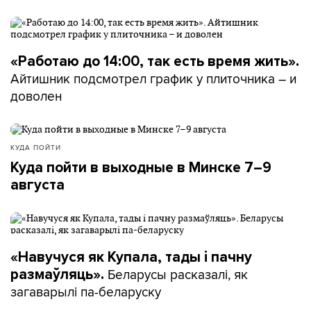
«Работаю до 14:00, так есть время жить».
Айтишник подсмотрел график у плиточника – и
доволен
КУДА ПОЙТИ
Куда пойти в выходные в Минске 7–9
августа
«Навучуся як Купала, тады і пачну
Беларусы расказалі, як
размаўляць».
загаварылі па-беларуску