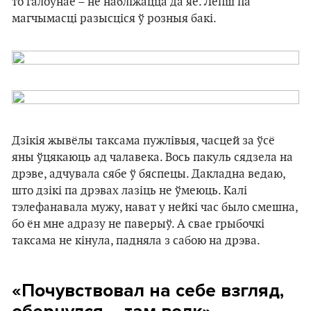
то галоўнае – не набліжацца да яе. Лепш па
магчымасці разысціся ў розныя бакі.
Дзікія жывёлы таксама пужлівыя, часцей за ўсё
яны ўцякаюць ад чалавека. Вось пакуль сядзела на
дрэве, адчувала сябе ў бяспецы. Дакладна ведаю,
што дзікі па дрэвах лазіць не ўмеюць. Калі
тэлефанавала мужу, нават у нейкі час было смешна,
бо ён мне адразу не паверыў. А свае грыбочкі
таксама не кінула, падняла з сабою на дрэва.
«Почувствовал на себе взгляд,