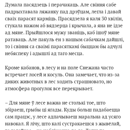
Думала пасядзець і перачакаць. Але свіння сабе
падрыхтавала ляжанку пад дрэўцам, легла і давай
сваіх парасят карміць. Прасядзела я каля 30 хвілін,
стукала нажом аб вядзерца і крычала, а яна не ідзе
ад мяне. Прыйшлося мужу званіць, каб ішоў мяне
ратаваць. Але пакуль ён з нашым сабачкам дайшлі,
то і свіння са сваімі парасяткамі быццам бы адчулі
небяспеку і адышлі ад таго месца.
Кроме кабанов, в лесу и на поле Снежана часто
встречает лосей и косуль. Она замечает, что из-за
диких животных в лес ходить страшновато, но
атмосфера прогулок все перекрывает.
– Для мяне ў лесе важна не столькі тое, што
збіраеш, грыбы ці ягады. Куды больш падабаецца
сам працэс, у лесе адпачываеш маральна ад усяго
навокал. Я лічу, што калі сустракаешся з жывёлай,