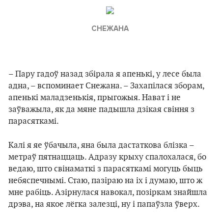
СНЕЖАНА
– Пару гадоў назад збірала я апенькі, у лесе была
адна, – вспоминает Снежана. – Захапілася зборам,
апенькі маладзенькія, прыгожыя. Нават і не
заўважыла, як да мяне падышла дзікая свіння з
парасяткамі.
Калі я яе ўбачыла, яна была дастаткова блізка –
метраў пятнаццаць. Адразу крыху спалохалася, бо
ведаю, што свінаматкі з парасяткамі могуць быць
небяспечнымі. Стаю, пазіраю на іх і думаю, што ж
мне рабіць. Азірнулася навокал, позіркам знайшла
дрэва, на якое лёгка залезці, ну і папаўзла ўверх.