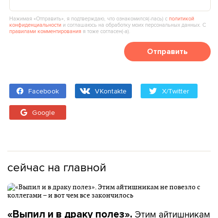
Нажимая «Отправить», я подтверждаю, что ознакомился(‑лась) с
политикой
конфиденциальности
и соглашаюсь на обработку моих персональных данных. С
правилами комментирования
я тоже согласен(‑а).
Отправить
Facebook
VKontakte
X/Twitter
Google
сейчас на главной
Этим айтишникам
«Выпил и в драку полез».