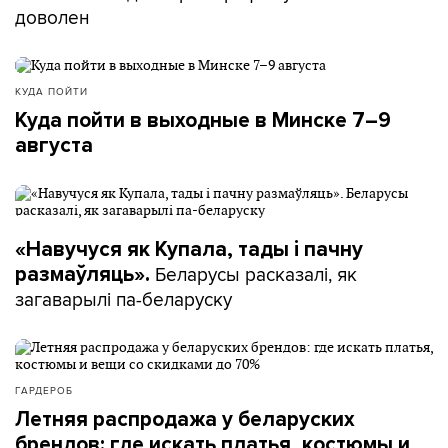
доволен
КУДА ПОЙТИ
Куда пойти в выходные в Минске 7–9
августа
«Навучуся як Купала, тады і пачну
Беларусы расказалі, як
размаўляць».
загаварылі па-беларуску
ГАРДЕРОБ
Летняя распродажа у беларуских
брендов: где искать платья, костюмы и