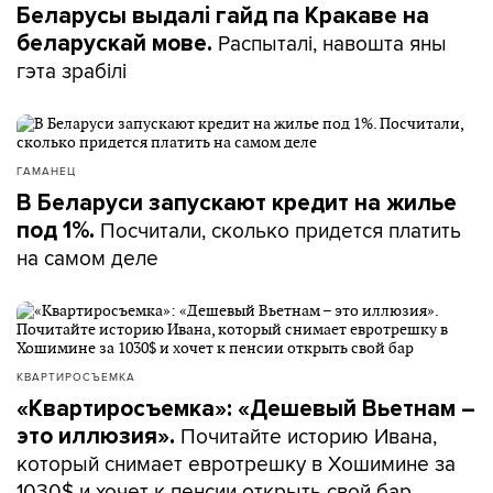
Беларусы выдалі гайд па Кракаве на
Распыталі, навошта яны
беларускай мове.
гэта зрабілі
ГАМАНЕЦ
В Беларуси запускают кредит на жилье
Посчитали, сколько придется платить
под 1%.
на самом деле
КВАРТИРОСЪЕМКА
«Квартиросъемка»: «Дешевый Вьетнам –
Почитайте историю Ивана,
это иллюзия».
который снимает евротрешку в Хошимине за
1030$ и хочет к пенсии открыть свой бар