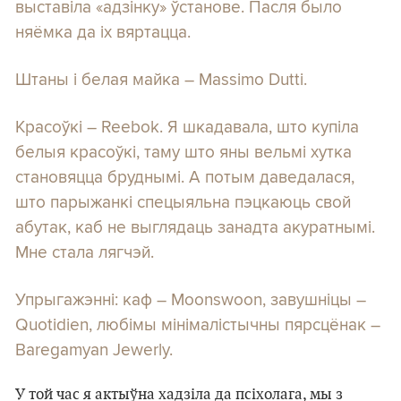
выставіла «адзінку» ўстанове. Пасля было
няёмка да іх вяртацца.
Штаны і белая майка – Massimo Dutti.
Красоўкі – Reebok. Я шкадавала, што купіла
белыя красоўкі, таму што яны вельмі хутка
становяцца бруднымі. А потым даведалася,
што парыжанкі спецыяльна пэцкаюць свой
абутак, каб не выглядаць занадта акуратнымі.
Мне стала лягчэй.
Упрыгажэнні: каф – Moonswoon, завушніцы –
Quotidien, любімы мінімалістычны пярсцёнак –
Baregamyan Jewerly.
У той час я актыўна хадзіла да псіхолага, мы з