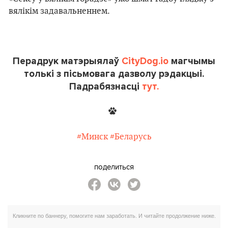
вялікім задавальненнем.
Перадрук матэрыялаў
CityDog.io
магчымы
толькі з пісьмовага дазволу рэдакцыі.
Падрабязнасці
тут.
#Минск
#Беларусь
поделиться