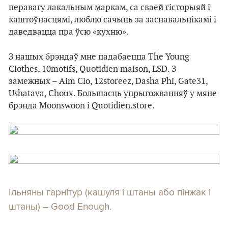
перавагу лакальным маркам, са сваёй гісторыяй і
каштоўнасцямі, люблю сачыць за заснавальнікамі і
даведвацца пра ўсю «кухню».
З нашых брэндаў мне падабаецца The Young
Clothes, 10motifs, Quotidien maison, LSD. З
замежных – Aim Clo, 12storeez, Dasha Phi, Gate31,
Ushatava, Choux. Большасць упрыгожванняў у мяне
брэнда Moonswoon і Quotidien.store.
Ільняны гарнітур (кашуля і штаны або пінжак і
штаны) – Good Enough.