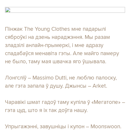
Пінжак The Young Clothes мне падарылі
сяброўкі на дзень нараджэння. Мы разам
зладзілі анлайн-прымеркі, і мне адразу
спадабаўся менавіта гэты. Але майго памеру
не было, таму мая швачка яго ўшывала.
Лонгсліў – Massimo Dutti, не люблю палоску,
але гэта запала ў душу. Джынсы – Arket.
Чаравікі шмат гадоў таму купіла ў «Мегатопе» –
гэта цуд, што я іх так доўга нашу.
Упрыгажэнні, завушніцы і кулон – Moonswoon.