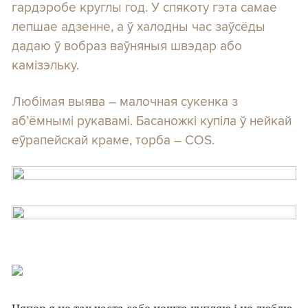
гардэробе круглы год. У спякоту гэта самае
лепшае адзенне, а ў халодны час заўсёды
дадаю ў вобраз ваўняныя швэдар або
камізэльку.
Любімая выява – малочная сукенка з
аб’ёмнымі рукавамі. Басаножкі купіла ў нейкай
еўрапейскай краме, торба – COS.