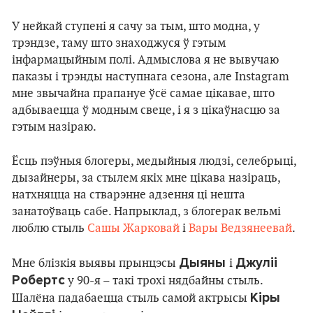
У нейкай ступені я сачу за тым, што модна, у
трэндзе, таму што знаходжуся ў гэтым
інфармацыйным полі. Адмыслова я не вывучаю
паказы і трэнды наступнага сезона, але Instagram
мне звычайна прапануе ўсё самае цікавае, што
адбываецца ў модным свеце, і я з цікаўнасцю за
гэтым назіраю.
Ёсць пэўныя блогеры, медыйныя людзі, селебрыці,
дызайнеры, за стылем якіх мне цікава назіраць,
натхняцца на стварэнне адзення ці нешта
занатоўваць сабе. Напрыклад, з блогерак вельмі
люблю стыль
Сашы Жарковай
і
Вары Ведзянеевай
.
Дыяны
Джуліі
Мне блізкія выявы прынцэсы
і
Робертс
у 90-я – такі трохі нядбайны стыль.
Кіры
Шалёна падабаецца стыль самой актрысы