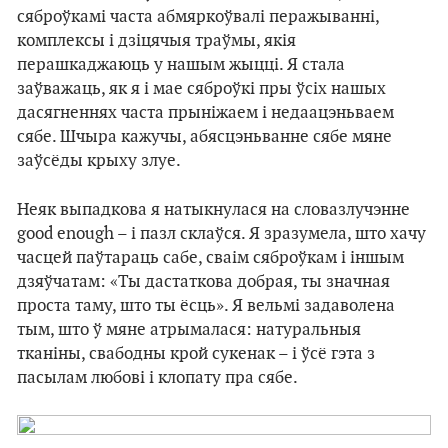
сяброўкамі часта абмяркоўвалі перажыванні,
комплексы і дзіцячыя траўмы, якія
перашкаджаюць у нашым жыцці. Я стала
заўважаць, як я і мае сяброўкі пры ўсіх нашых
дасягненнях часта прыніжаем і недаацэньваем
сябе. Шчыра кажучы, абясцэньванне сябе мяне
заўсёды крыху злуе.
Неяк выпадкова я натыкнулася на словазлучэнне
good enough – і пазл склаўся. Я зразумела, што хачу
часцей паўтараць сабе, сваім сяброўкам і іншым
дзяўчатам: «Ты дастаткова добрая, ты значная
проста таму, што ты ёсць». Я вельмі задаволена
тым, што ў мяне атрымалася: натуральныя
тканіны, свабодны крой сукенак – і ўсё гэта з
пасылам любові і клопату пра сябе.