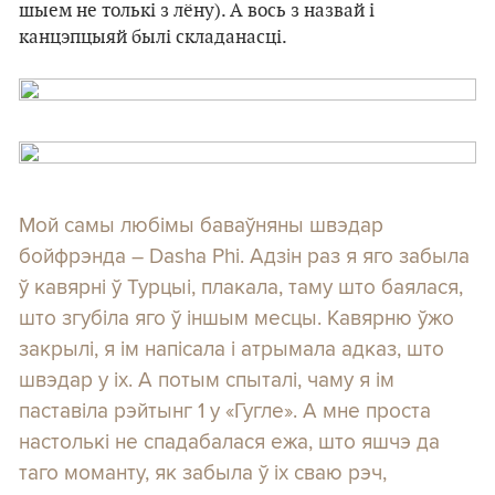
шыем не толькі з лёну). А вось з назвай і
канцэпцыяй былі складанасці.
Мой самы любімы баваўняны швэдар
бойфрэнда – Dasha Phi. Адзін раз я яго забыла
ў кавярні ў Турцыі, плакала, таму што баялася,
што згубіла яго ў іншым месцы. Кавярню ўжо
закрылі, я ім напісала і атрымала адказ, што
швэдар у іх. А потым спыталі, чаму я ім
паставіла рэйтынг 1 у «Гугле». А мне проста
настолькі не спадабалася ежа, што яшчэ да
таго моманту, як забыла ў іх сваю рэч,