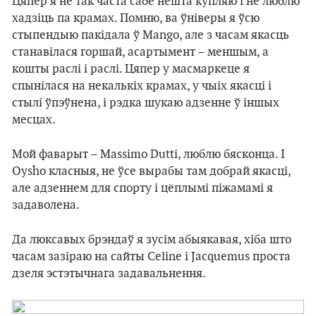
Цяпер я не так часта сабе нешта купляю і не люблю
хадзіць па крамах. Помню, ва ўніверы я ўсю
стыпендыю пакідала ў Mango, але з часам якасць
станавілася горшай, асартымент – меншым, а
кошты раслі і раслі. Цяпер у масмаркеце я
спынілася на некалькіх крамах, у чыіх якасці і
стылі ўпэўнена, і рэдка шукаю адзенне ў іншых
месцах.
Мой фаварыт – Massimo Dutti, люблю бясконца. І
Oysho класныя, не ўсе вырабы там добрай якасці,
але адзеннем для спорту і цёплымі піжамамі я
задаволена.
Да люксавых брэндаў я зусім абыякавая, хіба што
часам зазіраю на сайты Сeline і Jacquemus проста
дзеля эстэтычнага задавальнення.