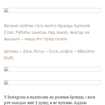
Вельмі люблю гэта паліто брэнда Symonik
Coat. Рабяты шыюць пад заказ, якасць на
вышыні – нашу яго трэці сезон.
Штаны – Zara, боты – Ecco, кофта – Massimo
Dutti.
У Instagram я падпісана на розныя брэнды, і калі
рэч западае мне ў душу, я яе купляю. Аддаю