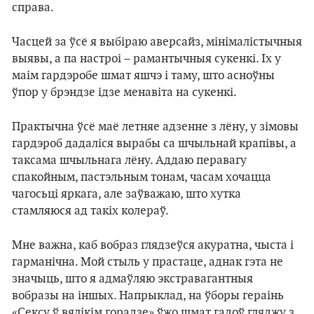
справа.
Часцей за ўсё я выбіраю аверсайз, мінімалістычныя
выявы, а па настроі – рамантычныя сукенкі. Іх у
маім гардэробе шмат яшчэ і таму, што асноўны
ўпор у брэндзе ідзе менавіта на сукенкі.
Практычна ўсё маё летняе адзенне з лёну, у зімовы
гардэроб дадаліся вырабы са шчыльнай крапівы, а
таксама шчыльнага лёну. Аддаю перавагу
спакойным, пастэльным тонам, часам хочацца
чагосьці яркага, але заўважаю, што хутка
стамляюся ад такіх колераў.
Мне важна, каб вобраз глядзеўся акуратна, чыста і
гарманічна. Мой стыль у прастаце, аднак гэта не
значыць, што я адмаўляю экстравагантныя
вобразы на іншых. Напрыклад, на ўборы гераінь
«Сексу ў вялікім горадзе» ўжо шмат гадоў гляджу з