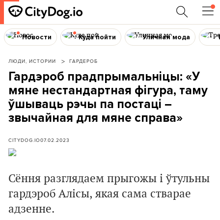
Новости
Куда пойти
Уличная мода
ЛЮДИ, ИСТОРИИ
ГАРДЕРОБ
Гардэроб прадпрымальніцы: «У
мяне нестандартная фігура, таму
ўшываць рэчы па постаці –
звычайная для мяне справа»
CITYDOG.IO
07.02.2023
Сёння разглядаем прыгожы і ўтульны
гардэроб Алісы, якая сама стварае
адзенне.