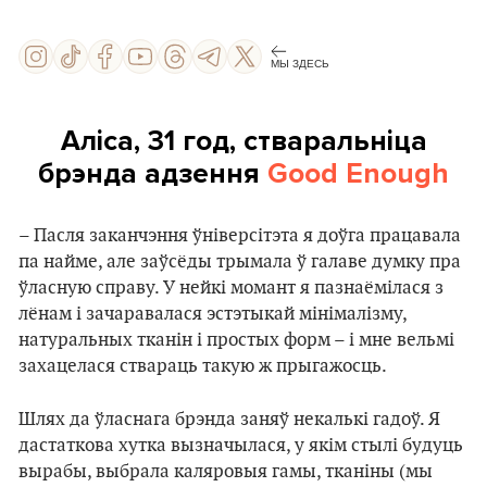
МЫ ЗДЕСЬ
Аліса, 31 год, стваральніца
брэнда адзення
Good Enough
– Пасля заканчэння ўніверсітэта я доўга працавала
па найме, але заўсёды трымала ў галаве думку пра
ўласную справу. У нейкі момант я пазнаёмілася з
лёнам і зачаравалася эстэтыкай мінімалізму,
натуральных тканін і простых форм – і мне вельмі
захацелася ствараць такую ж прыгажосць.
Шлях да ўласнага брэнда заняў некалькі гадоў. Я
дастаткова хутка вызначылася, у якім стылі будуць
вырабы, выбрала каляровыя гамы, тканіны (мы