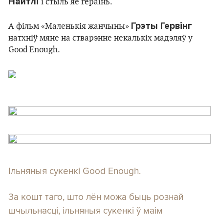
Найтлі
і стыль яе гераінь.
Грэты Гервінг
А фільм «Маленькія жанчыны»
натхніў мяне на стварэнне некалькіх мадэляў у
Good Еnough.
Ільняныя сукенкі Good Enough.
За кошт таго, што лён можа быць рознай
шчыльнасці, ільняныя сукенкі ў маім