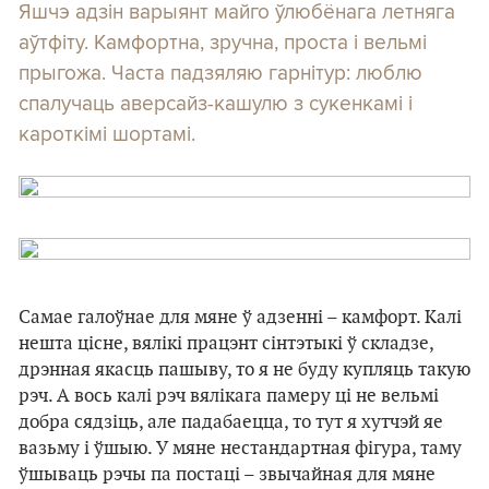
Яшчэ адзін варыянт майго ўлюбёнага летняга
аўтфіту. Камфортна, зручна, проста і вельмі
прыгожа. Часта падзяляю гарнітур: люблю
спалучаць аверсайз-кашулю з сукенкамі і
кароткімі шортамі.
Самае галоўнае для мяне ў адзенні – камфорт. Калі
нешта цісне, вялікі працэнт сінтэтыкі ў складзе,
дрэнная якасць пашыву, то я не буду купляць такую
рэч. А вось калі рэч вялікага памеру ці не вельмі
добра сядзіць, але падабаецца, то тут я хутчэй яе
вазьму і ўшыю. У мяне нестандартная фігура, таму
ўшываць рэчы па постаці – звычайная для мяне