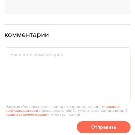
комментарии
Нажимая «Отправить», я подтверждаю, что ознакомился(‑лась) с
политикой
конфиденциальности
и соглашаюсь на обработку моих персональных данных. С
правилами комментирования
я тоже согласен(‑а).
Отправить