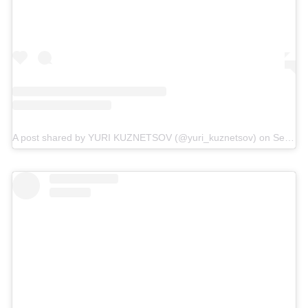
A post shared by YURI KUZNETSOV (@yuri_kuznetsov)
on
Sep 12, 2019 at 8:49am PDT