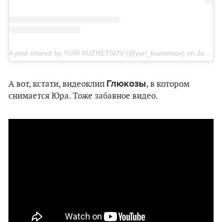
A post shared by YURI KUZNETSOV (@yuri_kuznetsov)
on
Jan 14, 2019 at 8:52am PST
Глюкозы
А вот, кстати, видеоклип
, в котором
снимается Юра. Тоже забавное видео.