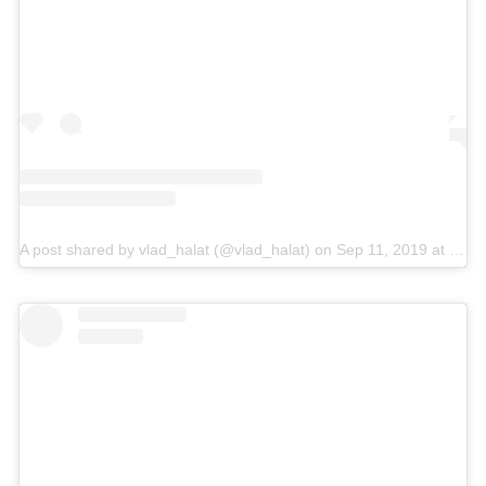
A post shared by vlad_halat (@vlad_halat)
on
Sep 11, 2019 at 2:31am PDT