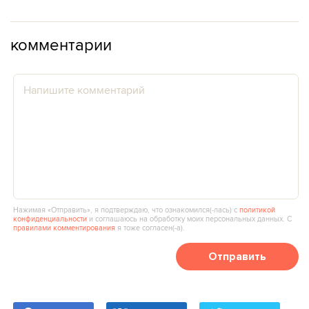
комментарии
Нажимая «Отправить», я подтверждаю, что ознакомился(‑лась) с
политикой
конфиденциальности
и соглашаюсь на обработку моих персональных данных. С
правилами комментирования
я тоже согласен(‑а).
Отправить