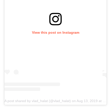
View this post on Instagram
A post shared by vlad_halat (@vlad_halat)
on
Aug 13, 2019 at 2:32am PDT