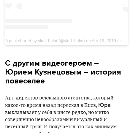
A post shared by vlad_halat (@vlad_halat)
on
Apr 16, 2019 at 10:01am PDT
С другим видеогероем –
Юрием Кузнецовым – история
повеселее
Арт-директор рекламного агентства, который
Юра
какое-то время назад переехал в Киев,
выкладывает у себя в инсте редко, но метко
совершенно невообразимый визуальный и
песенный трэш. И получается это как минимум