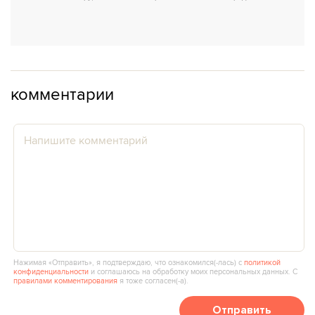
комментарии
Нажимая «Отправить», я подтверждаю, что ознакомился(‑лась) с
политикой
конфиденциальности
и соглашаюсь на обработку моих персональных данных. С
правилами комментирования
я тоже согласен(‑а).
Отправить