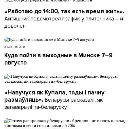
«Работаю до 14:00, так есть время жить».
Айтишник подсмотрел график у плиточника – и
доволен
КУДА ПОЙТИ
Куда пойти в выходные в Минске 7–9
августа
«Навучуся як Купала, тады і пачну
Беларусы расказалі, як
размаўляць».
загаварылі па-беларуску