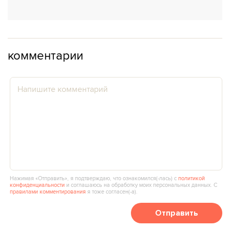
комментарии
Нажимая «Отправить», я подтверждаю, что ознакомился(‑лась) с
политикой
конфиденциальности
и соглашаюсь на обработку моих персональных данных. С
правилами комментирования
я тоже согласен(‑а).
Отправить