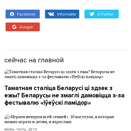
Facebook
VKontakte
X/Twitter
Google
сейчас на главной
Таматная сталіца Беларусі ці здзек з
ежы? Беларусы не змаглі дамовіцца з-за
фестывалю «Іўеўскі памідор»
МАМЫ, ПАПЫ, ДЕТИ