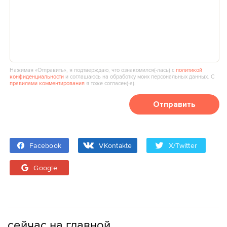
Нажимая «Отправить», я подтверждаю, что ознакомился(‑лась) с
политикой
конфиденциальности
и соглашаюсь на обработку моих персональных данных. С
правилами комментирования
я тоже согласен(‑а).
Отправить
Facebook
VKontakte
X/Twitter
Google
сейчас на главной