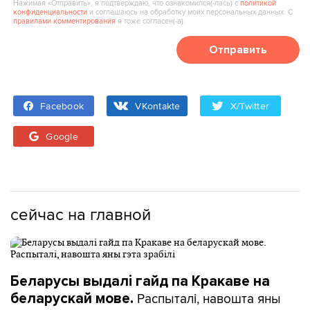
Нажимая «Отправить», я подтверждаю, что ознакомился(‑лась) с
политикой
конфиденциальности
и соглашаюсь на обработку моих персональных данных. С
правилами комментирования
я тоже согласен(‑а).
Отправить
Facebook
VKontakte
X/Twitter
Google
сейчас на главной
Беларусы выдалі гайд па Кракаве на
Распыталі, навошта яны
беларускай мове.