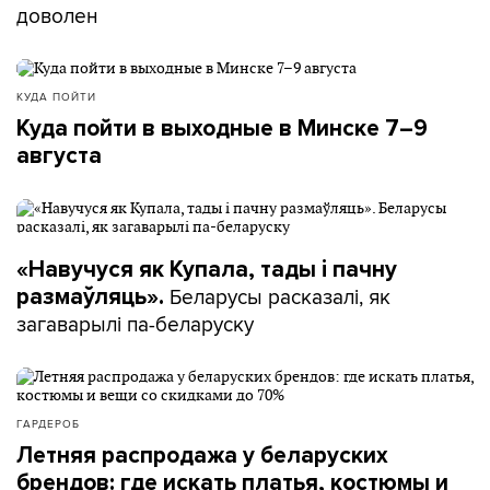
доволен
КУДА ПОЙТИ
Куда пойти в выходные в Минске 7–9
августа
«Навучуся як Купала, тады і пачну
Беларусы расказалі, як
размаўляць».
загаварылі па-беларуску
ГАРДЕРОБ
Летняя распродажа у беларуских
брендов: где искать платья, костюмы и