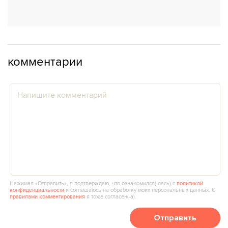
комментарии
Нажимая «Отправить», я подтверждаю, что ознакомился(‑лась) с
политикой
конфиденциальности
и соглашаюсь на обработку моих персональных данных. С
правилами комментирования
я тоже согласен(‑а).
Отправить