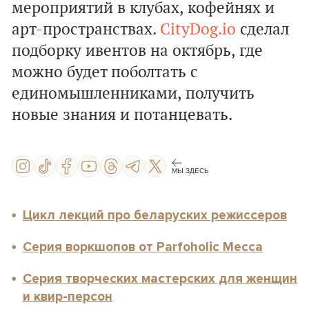
мероприятий в клубах, кофейнях и
арт-пространствах.
CityDog.io
сделал
подборку ивентов на октябрь, где
можно будет поболтать с
единомышленниками, получить
новые знания и потанцевать.
МЫ ЗДЕСЬ
Цикл лекций про беларуских режиссеров
Серия воркшопов от Parfoholic Mecca
Серия творческих мастерских для женщин
и квир-персон