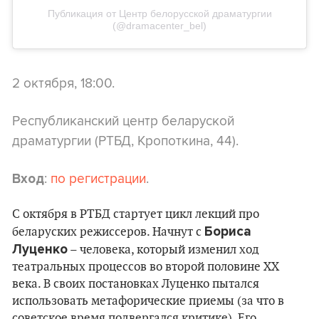
Публикация от Центр белорусской драматургии
(@dramacenter_bel)
2 октября, 18:00.
Республиканский центр беларуской
драматургии (РТБД, Кропоткина, 44).
:
по регистрации
.
Вход
С октября в РТБД стартует цикл лекций про
Бориса
беларуских режиссеров. Начнут с
Луценко
– человека, который изменил ход
театральных процессов во второй половине ХХ
века. В своих постановках Луценко пытался
использовать метафорические приемы (за что в
советское время подвергался критике). Его