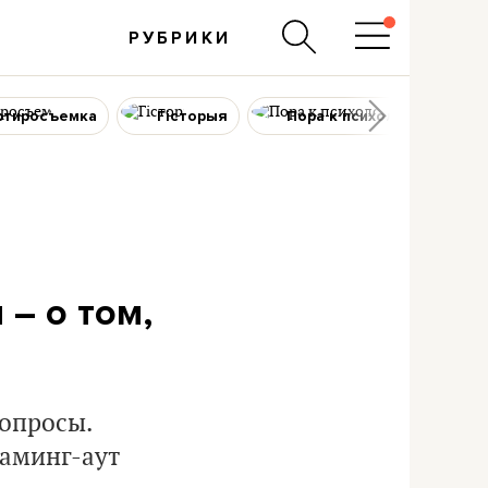
РУБРИКИ
ртиросъемка
Гісторыя
Пора к психологу
– о том,
опросы.
каминг-аут