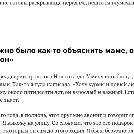
 не гатовы раскрывацца перад імі, нешта ім тлумачыць
ужно было как-то объяснить маме, 
фон»
реддверии прошлого Нового года. У меня есть блог, г
ми. Как-то я туда написала: «Хочу хурмы и новый ай
Ему около пятидесяти лет, он взрослый и важный. Ест
е знает.
го года, в полночь, этот друг мне звонит и говорит с
 Я выхожу на улицу. Со словами, что это его подарок
, с которым он сам до этого ходил. Я была безумно б