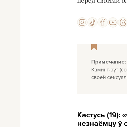
перед своими б
Примечание:
Каминг-аут (c
своей сексуал
Кастусь (19):
незнаёмцу ў 