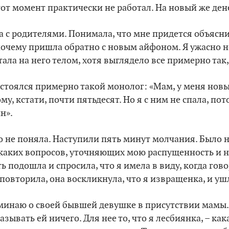
тот момент практически не работал. На новый же ден
а с родителями. Понимала, что мне придется объяснит
очему пришла обратно с новым айфоном. Я ужасно не
тала на него телом, хотя выглядело все примерно так
состоялся примерно такой монолог: «Мам, у меня новы
му, кстати, почти пятьдесят. Но я с ним не спала, пот
н».
 не поняла. Наступили пять минут молчания. Было 
икаких вопросов, уточняющих мою распущенность и н
ь подошла и спросила, что я имела в виду, когда гов
 повторила, она воскликнула, что я извращенка, и уш
минаю о своей бывшей девушке в присутствии мамы.
азывать ей ничего. Для нее то, что я лесбиянка, – ка