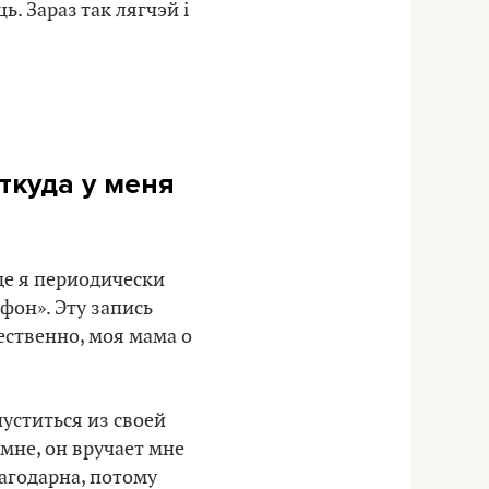
. Зараз так лягчэй і
откуда у меня
де я периодически
фон». Эту запись
ественно, моя мама о
пуститься из своей
 мне, он вручает мне
лагодарна, потому