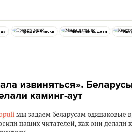
ода
Тред по-мински
Мамы, папы, дети
Ква
ала извиняться». Беларусы 
елали каминг-аут
opuli
мы задаем беларусам одинаковые в
осили наших читателей, как они делали 