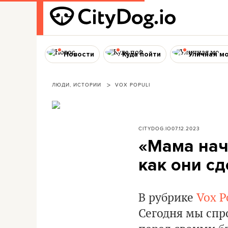
Новости
Куда пойти
Уличная м
ЛЮДИ, ИСТОРИИ
VOX POPULI
CITYDOG.IO
07.12.2023
«Мама нач
как они сд
В рубрике
Vox P
Сегодня мы спр