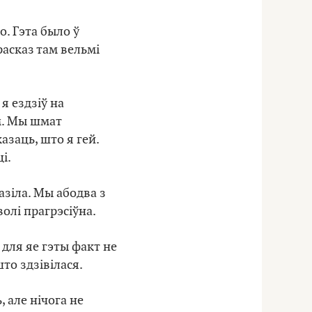
. Гэта было ў
расказ там вельмі
я ездзіў на
ам. Мы шмат
азаць, што я гей.
і.
азіла. Мы абодва з
волі прагрэсіўна.
 для яе гэты факт не
то здзівілася.
 але нічога не