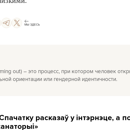
лизкими.
МЫ ЗДЕСЬ
oming out) – это процесс, при котором человек отк
ьной ориентации или гендерной идентичности.
 «Спачатку расказаў у інтэрнэце, а 
санаторыі»