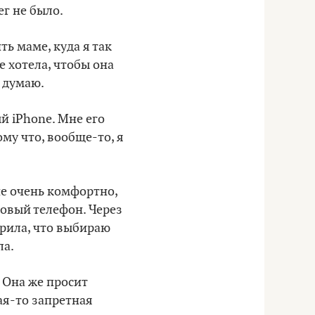
ег не было.
ь маме, куда я так
 хотела, чтобы она
, думаю.
й iPhone. Мне его
ому что, вообще-то, я
не очень комфортно,
овый телефон. Через
орила, что выбираю
ла.
 Она же просит
кая-то запретная