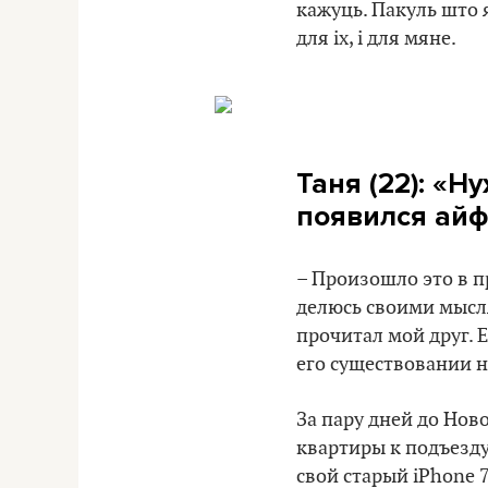
кажуць. Пакуль што я
для іх, і для мяне.
Таня (22): «Н
появился ай
– Произошло это в п
делюсь своими мысля
прочитал мой друг. 
его существовании н
За пару дней до Ново
квартиры к подъезду.
свой старый iPhone 7