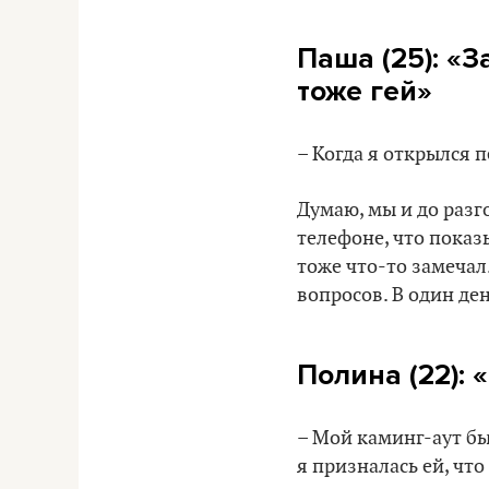
Паша (25): «З
тоже гей»
– Когда я открылся п
Думаю, мы и до разг
телефоне, что показ
тоже что-то замечал
вопросов. В один де
Полина (22): 
– Мой каминг-аут бы
я призналась ей, чт