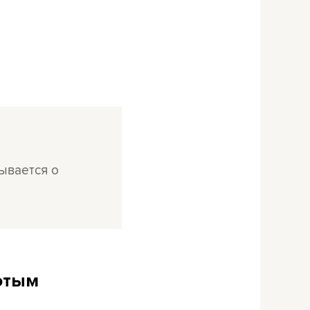
рывается о
потым