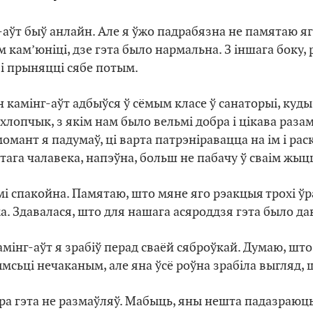
аўт быў анлайн. Але я ўжо падрабязна не памятаю яго
кам’юніці, дзе гэта было нармальна. З іншага боку, 
 і прыняцці сябе потым.
камінг-аўт адбыўся ў сёмым класе ў санаторыі, куды 
 хлопчык, з якім нам было вельмі добра і цікава раз
момант я падумаў, ці варта патрэніравацца на ім і раск
тага чалавека, напэўна, больш не пабачу ў сваім жыцц
мі спакойна. Памятаю, што мяне яго рэакцыя трохі ўр
ска. Здавалася, што для нашага асяроддзя гэта было да
мінг-аўт я зрабіў перад сваёй сяброўкай. Думаю, што
мсьці нечаканым, але яна ўсё роўна зрабіла выгляд, ш
пра гэта не размаўляў. Мабыць, яны нешта падазраюць,