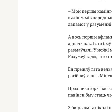
– Мой першы камінг-
вялікім міжнародным 
дапамог у разуменні
А вось першы афлайн 
адпачынак. Гэта быў
размаўлялі. У нейкі 
Разумеў тады, што гэ
Ён прыняў гэта вель
рэгіёнаў, а не з Мін
Праз некаторы час ка
павінен быў стаць чы
З бацькамі я ніколі 