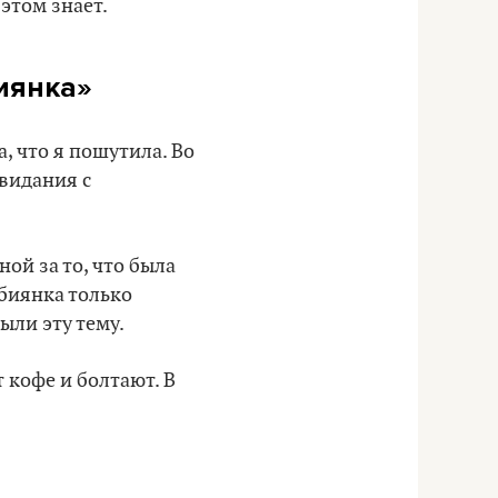
 этом знает.
биянка»
, что я пошутила. Во
свидания с
ной за то, что была
сбиянка только
были эту тему.
 кофе и болтают. В