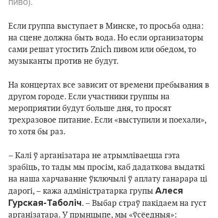
пиво).
Если группа выступает в Минске, то просьба одна:
на сцене должна быть вода. Но если организаторы
сами решат угостить Znich пивом или обедом, то
музыканты против не будут.
На концертах все зависит от времени пребывания в
другом городе. Если участники группы на
мероприятии будут больше дня, то просят
трехразовое питание. Если «выступили и поехали»,
то хотя бы раз.
– Калі ў арганізатара не атрымліваецца гэта
зрабіць, то тады мы просім, каб дадаткова выдаткі
на наша харчаванне ўключылі ў аплату ганарара ці
Алеся
дарогі, – кажа адмiнiстратарка групы
Гурская-Таболіч
. – Выбар страў пакідаем на густ
арганізатара. У прынцыпе, мы «ўсёедныя»: