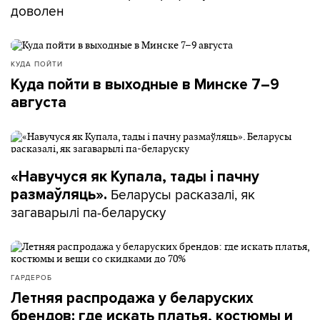
доволен
КУДА ПОЙТИ
Куда пойти в выходные в Минске 7–9
августа
«Навучуся як Купала, тады і пачну
Беларусы расказалі, як
размаўляць».
загаварылі па-беларуску
ГАРДЕРОБ
Летняя распродажа у беларуских
брендов: где искать платья, костюмы и