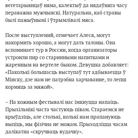
вегетарыянцаў няма, калектыў да нядаўняга часу
пераважна мужчынскі. Натуральна, каб стравы
былі пажыўнымі і ўтрымлівалі мяса.
После выступлений, отмечает Алеся, могут
накормить хорошо, а могут дать талоны. Она
вспоминает тур в России, когда организаторы
устроили пир со старинными напитками и
жаренным на вертеле быком. Девушка добавляет:
«Паколькі большасць выступаў тут адбываецца ў
Мінску, дзе нам не патрэбна харчаванне, то лепш
кормяць за мяжой».
– На кожным фестывалі нас імкнуцца напаіць.
Прыхільнікі часта частуюць півам. Стараемся не
крыўдзіць, але столькі, колькі нам прапануюць
выпіць, мы фізічна не можам. Прыходзіцца часам
далікатна «скручваць вудачку».