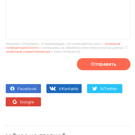
Нажимая «Отправить», я подтверждаю, что ознакомился(‑лась) с
политикой
конфиденциальности
и соглашаюсь на обработку моих персональных данных. С
правилами комментирования
я тоже согласен(‑а).
Отправить
Facebook
VKontakte
X/Twitter
Google