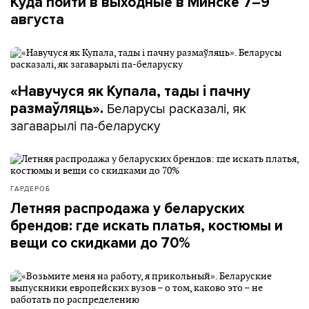
Куда пойти в выходные в Минске 7–9
августа
«Навучуся як Купала, тады і пачну
Беларусы расказалі, як
размаўляць».
загаварылі па-беларуску
ГАРДЕРОБ
Летняя распродажа у беларуских
брендов: где искать платья, костюмы и
вещи со скидками до 70%