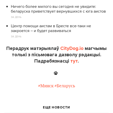
Ничего более милого вы сегодня не увидите:
беларуска приветствует вернувшихся с юга аистов
ЗА ДЕНЬ
Центр помощи аистам в Бресте все-таки не
закроется – и будет развиваться
ЗА ДЕНЬ
Перадрук матэрыялаў
CityDog.io
магчымы
толькі з пісьмовага дазволу рэдакцыі.
Падрабязнасці
тут
.
#Минск
#Беларусь
ЕЩЕ НОВОСТИ