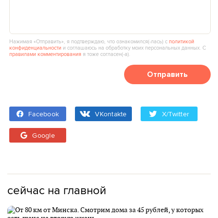
Нажимая «Отправить», я подтверждаю, что ознакомился(‑лась) с
политикой
конфиденциальности
и соглашаюсь на обработку моих персональных данных. С
правилами комментирования
я тоже согласен(‑а).
Отправить
Facebook
VKontakte
X/Twitter
Google
сейчас на главной