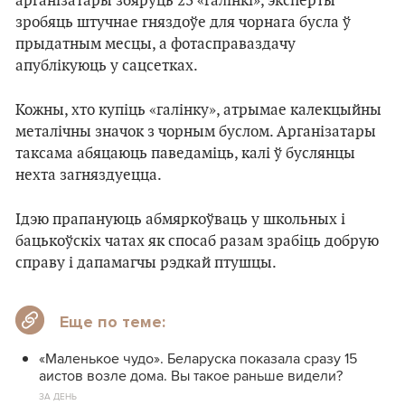
арганізатары збяруць 23 «галінкі», эксперты
зробяць штучнае гняздоўе для чорнага бусла ў
прыдатным месцы, а фотасправаздачу
апублікуюць у сацсетках.
Кожны, хто купіць «галінку», атрымае калекцыйны
металічны значок з чорным буслом. Арганізатары
таксама абяцаюць паведаміць, калі ў буслянцы
нехта загняздуецца.
Ідэю прапануюць абмяркоўваць у школьных і
бацькоўскіх чатах як спосаб разам зрабіць добрую
справу і дапамагчы рэдкай птушцы.
Еще по теме:
«Маленькое чудо». Беларуска показала сразу 15
аистов возле дома. Вы такое раньше видели?
ЗА ДЕНЬ