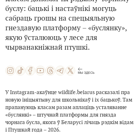
буслу: бацькі і настаўнікі могуць
сабраць грошы на спецыяльную
гнездавую платформу – «буслянку»,
якую ўсталююць у лесе для
чырванакніжнай птушкі.
МЫ ЗДЕСЬ
У Instagram-акаўнце wildlife.belarus расказалі пра
новую ініцыятыву для школьнікаў і іх бацькоў. Там
прапануюць класам разам аплаціць усталяванне
«буслянкі» – штучнай платформы для гнязда
чорнага бусла, якога ў Беларусі лічаць рэдкім відам
і Птушкай года – 2026.