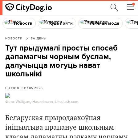
Новости
Куда пойти
Уличная мода
НОВОСТИ
ЗА ДЕНЬ
Тут прыдумалі просты спосаб
дапамагчы чорным буслам,
далучыцца могуць нават
школьнікі
CITYDOG.IO
17.05.2026
Фота: Wolfgang Hasselmann, Unsplash.com.
Беларуская прыродаахоўная
ініцыятыва прапануе школьным
класам дапамагчы рэдкаму чорнаму