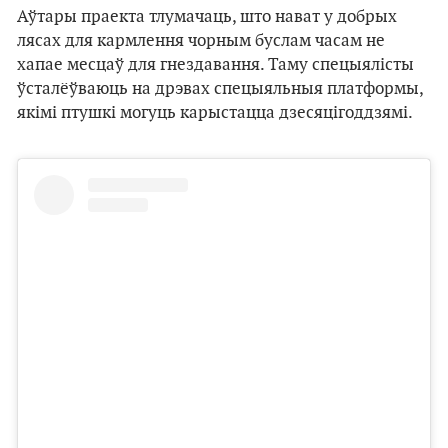
Аўтары праекта тлумачаць, што нават у добрых
лясах для кармлення чорным буслам часам не
хапае месцаў для гнездавання. Таму спецыялісты
ўсталёўваюць на дрэвах спецыяльныя платформы,
якімі птушкі могуць карыстацца дзесяцігоддзямі.