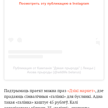
Посмотреть эту публикацию в Instagram
Публикация от Кампанія "Дзікая прырода" | Лекцыі |
Ахова прыроды (@wildlife.belarus)
Падтрымаць праект можна праз
«Дзікі маркет»
, дзе
прадаюць сімвалічныя «галінкі» для буслянкі. Адна
такая «галінка» каштуе 45 рублёў. Калі