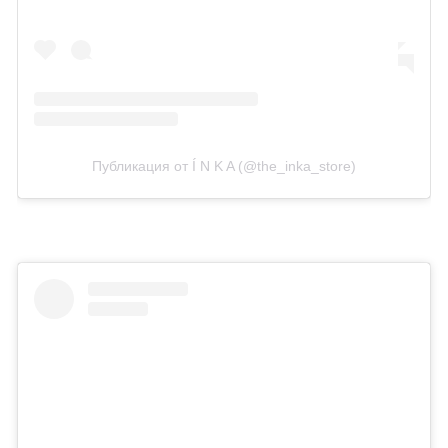
Публикация от Í N K A (@the_inka_store)