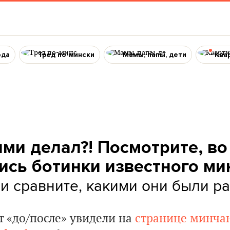
ода
Тред по-мински
Мамы, папы, дети
Ква
ими делал?! Посмотрите, во
ись ботинки известного ми
и сравните, какими они были р
 «до/после» увидели на
странице минча