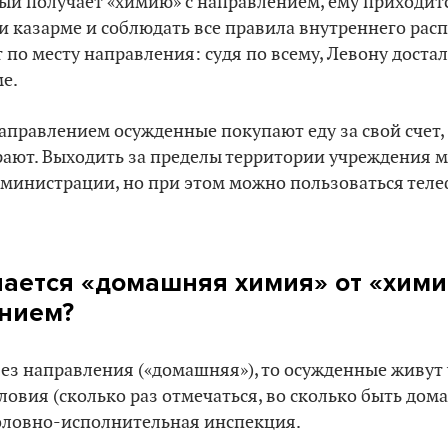
ый получает «химию» с направлением, ему приходитс
 казарме и соблюдать все правила внутреннего расп
по месту направления: судя по всему, Левону достал
е.
аправлением осужденные покупают еду за свой счет, 
рают. Выходить за пределы территории учреждения м
министрации, но при этом можно пользоваться тел
чается «домашняя химия» от «хими
нием?
ез направления («домашняя»), то осужденные живут 
овия (сколько раз отмечаться, во сколько быть дома
оловно-исполнительная инспекция.