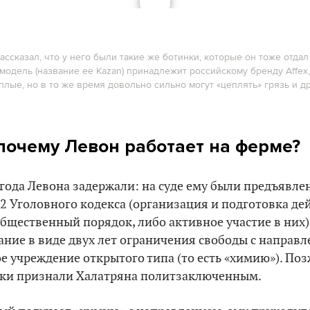
ассказал, что у него были такие же ботинки, которые он тоже отдал 
а модель (название ее Kazan) принадлежит российскому бренду Affex,
плые, но в то же время довольно сильно могут «цеплять» грязь и д
 почему Левон работает на ферме?
0 года Левона задержали: на суде ему были предъявл
342 Уголовного кодекса (организация и подготовка де
щественный порядок, либо активное участие в них).
ание в виде двух лет ограничения свободы с направл
е учреждение открытого типа (то есть «химию»). Поз
ки признали Халатряна политзаключенным.