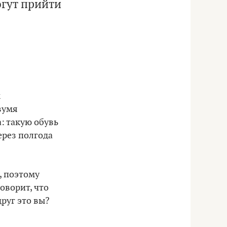
огут прийти
к
вумя
: такую обувь
через полгода
, поэтому
говорит, что
друг это вы?