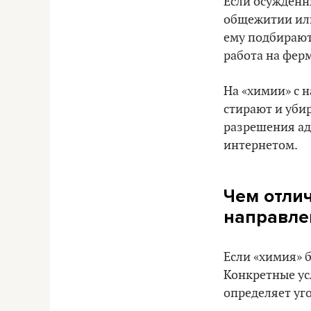
Если осужденн
общежитии или
ему подбирают 
работа на ферм
На «химии» с н
стирают и уби
разрешения ад
интернетом.
Чем отли
направле
Если «химия» б
Конкретные усл
определяет уг