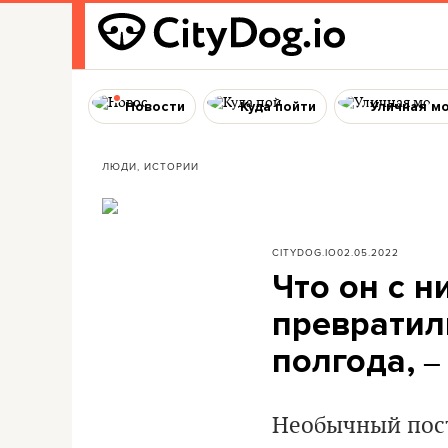
Новости
Куда пойти
Уличная м
ЛЮДИ, ИСТОРИИ
CITYDOG.IO
02.05.2022
Что он с н
превратил
– 
полгода,
Необычный пост