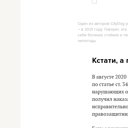
Один из авторов CityDog р
– в 2021 году. Говорит, эт
себе ботинки стойкие и те
непогоды.
Кстати, а
В августе 202
по статье ст. 
нарушающих об
получил наказ
исправительно
правозащитни