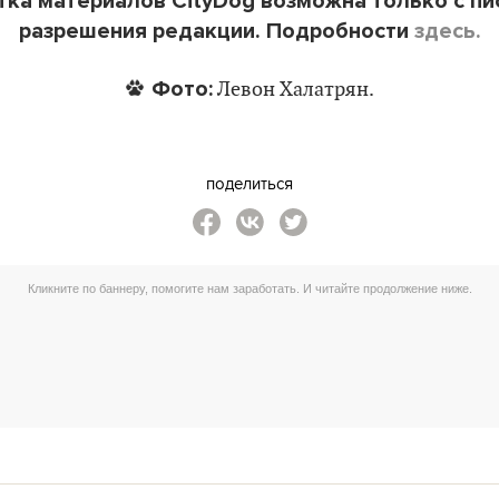
ка материалов CityDog возможна только с п
разрешения редакции. Подробности
здесь.
Фото:
Левон Халатрян.
поделиться