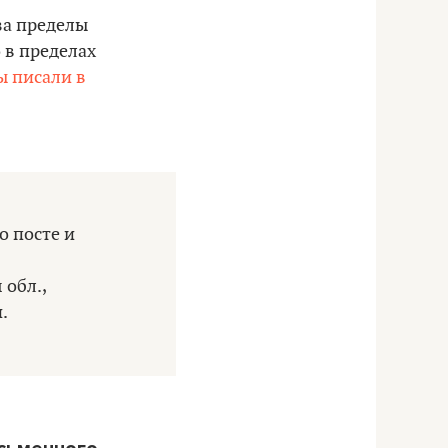
за пределы
 в пределах
ы писали в
о посте и
 обл.,
.