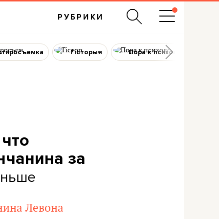
РУБРИКИ
ртиросъемка
Гісторыя
Пора к психологу
 что
нчанина за
аньше
нина Левона