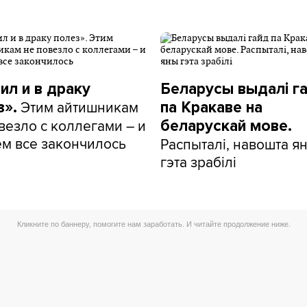
ил и в драку
Беларусы выдалі г
Этим айтишникам
з».
па Кракаве на
везло с коллегами – и
беларускай мове.
ем все закончилось
Распыталі, навошта я
гэта зрабілі