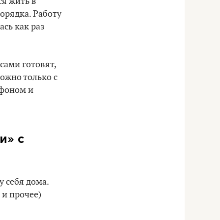
я жить в
орядка. Работу
ась как раз
сами готовят,
ожно только с
ефоном и
и» с
у себя дома.
 и прочее)