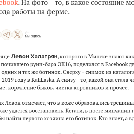
cebook
. На фото – то, в какое состояние м
ода работы на ферме.
МЫ ЗДЕСЬ
Левон Халатрян
сяце
, которого в Минске знают ка
почившего руин-бара ОК16, поделился в Facebook д
дних и тех же ботинок. Сверху – снимок из каталога
2019 году в KaliLaska. А снизу – то, какой она стала 
ме: кормление быков, чистка коровников и прочее.
х Левон отмечает, что в коже образовались трещины
уже удастся восстановить. Кстати, в посте минчанин 
ы найти первого хозяина его ботинок. Кто знает, а в