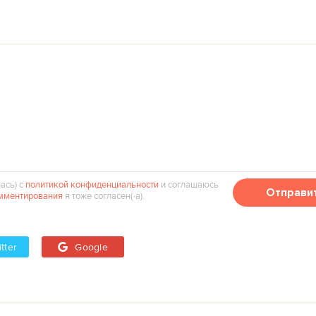
ась) с
политикой конфиденциальности
и соглашаюсь
Отправи
мментирования
я тоже согласен(‑а).
tter
Google