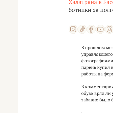
Халатряна в Fa
ботинки за полг
В прошлом ме
управляющего 
фотографиями о
парень купил в 
работы на фер
В комментария
обувь вряд ли 
забавно было б