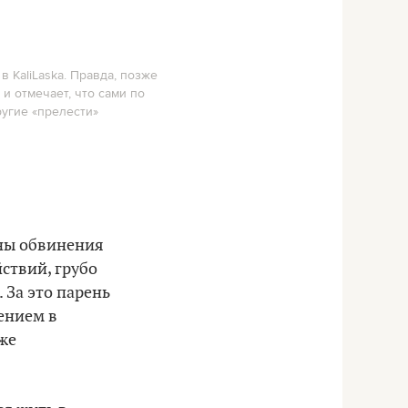
в KaliLaska. Правда, позже
 и отмечает, что сами по
ругие «прелести»
ены обвинения
йствий, грубо
 За это парень
ением в
же