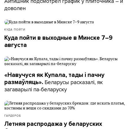
Айтишник подсмотрел график у плиточника – и
доволен
КУДА ПОЙТИ
Куда пойти в выходные в Минске 7–9
августа
«Навучуся як Купала, тады і пачну
Беларусы расказалі, як
размаўляць».
загаварылі па-беларуску
ГАРДЕРОБ
Летняя распродажа у беларуских