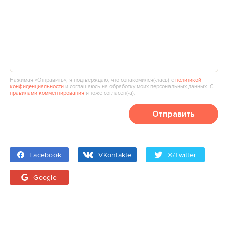
Нажимая «Отправить», я подтверждаю, что ознакомился(‑лась) с
политикой
конфиденциальности
и соглашаюсь на обработку моих персональных данных. С
правилами комментирования
я тоже согласен(‑а).
Отправить
Facebook
VKontakte
X/Twitter
Google