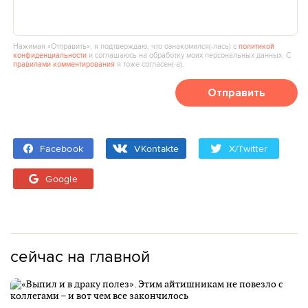
Нажимая «Отправить», я подтверждаю, что ознакомился(‑лась) с
политикой
конфиденциальности
и соглашаюсь на обработку моих персональных данных. С
правилами комментирования
я тоже согласен(‑а).
Отправить
Facebook
VKontakte
X/Twitter
Google
сейчас на главной