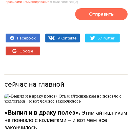
правилами комментирования
я тоже согласен(‑а).
Отправить
Facebook
VKontakte
X/Twitter
Google
сейчас на главной
Этим айтишникам
«Выпил и в драку полез».
не повезло с коллегами – и вот чем все
закончилось