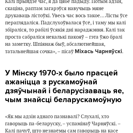
Калі прыйдзе час, я да цябе падыду. Потым адзін,
скаціна, раптам загарэўся навучыць мяне
друкаваць лістоўкі. Увесь час вось такое… Лісты ўсе
пераглядаліся. Падслухоўвалася ўсё, і таму мы калі
збіраліся, то рабілі ўсякія дні нараджэння. Калі так
проста сабраліся некалькі пакояў – гэта ўжо бралі
на заметку. Шпіянаж быў, абсалютнейшая,
Міхась Чарняўскі
татальнейшая сочка», – пісаў
.
У Мінску 1970-х было прасцей
ажаніцца з рускамоўнай
дзяўчынай і беларусізаваць яе,
чым знайсці беларускамоўную
«Як мы адзін аднаго пазнавалі? Слухалі, хто
гаворыць па-беларуску, – успамінаў Чарняўскі. –
Калі пачуў, што незнаёмы сам гаворыць на касе