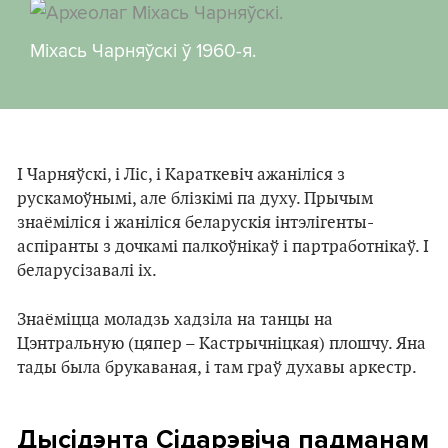
Міхась Чарняўскі ў 1960-я.
І Чарняўскі, і Ліс, і Караткевіч ажаніліся з
рускамоўнымі, але блізкімі па духу. Прычым
знаёміліся і жаніліся беларускія інтэлігенты-
аспіранты з дочкамі палкоўнікаў і партработнікаў. І
беларусізавалі іх.
Знаёміцца моладзь хадзіла на танцы на
Цэнтральную (цяпер – Кастрычніцкая) плошчу. Яна
тады была брукаваная, і там граў духавы аркестр.
Дысідэнта Сідарэвіча падманам