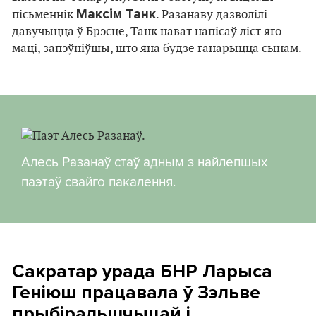
Максім Танк
пісьменнік
. Разанаву дазволілі
давучыцца ў Брэсце, Танк нават напісаў ліст яго
маці, запэўніўшы, што яна будзе ганарыцца сынам.
Алесь Разанаў стаў адным з найлепшых
паэтаў свайго пакалення.
Сакратар урада БНР Ларыса
Геніюш працавала ў Зэльве
прыбіральшчыцай і