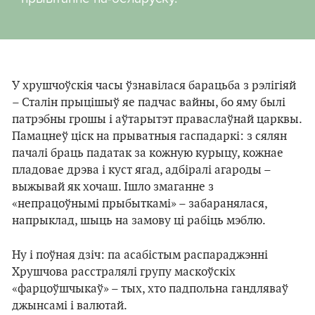
У хрушчоўскія часы ўзнавілася барацьба з рэлігіяй
– Сталін прыцішыў яе падчас вайны, бо яму былі
патрэбны грошы і аўтарытэт праваслаўнай царквы.
Памацнеў ціск на прыватныя гаспадаркі: з сялян
пачалі браць падатак за кожную курыцу, кожнае
пладовае дрэва і куст ягад, адбіралі агароды –
выжывай як хочаш. Ішло змаганне з
«непрацоўнымі прыбыткамі» – забаранялася,
напрыклад, шыць на замову ці рабіць мэблю.
Ну і поўная дзіч: па асабістым распараджэнні
Хрушчова расстралялі групу маскоўскіх
«фарцоўшчыкаў» – тых, хто падпольна гандляваў
джынсамі і валютай.