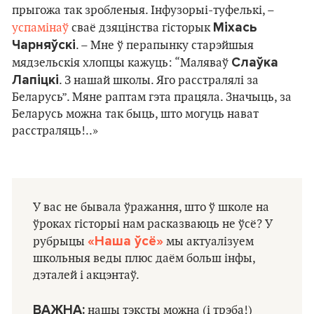
прыгожа так зробленыя. Інфузорыі-туфелькі, –
Міхась
успамінаў
сваё дзяцінства гісторык
Чарняўскі
. – Мне ў перапынку старэйшыя
Слаўка
мядзельскія хлопцы кажуць: “Маляваў
Лапіцкі
. З нашай школы. Яго расстралялі за
Беларусь”. Мяне раптам гэта працяла. Значыць, за
Беларусь можна так быць, што могуць нават
расстраляць!..»
У вас не бывала ўражання, што ў школе на
ўроках гісторыі нам расказваюць не ўсё? У
«Наша ўсё»
рубрыцы
мы актуалізуем
школьныя веды плюс даём больш інфы,
дэталей і акцэнтаў.
ВАЖНА:
нашы тэксты можна (і трэба!)