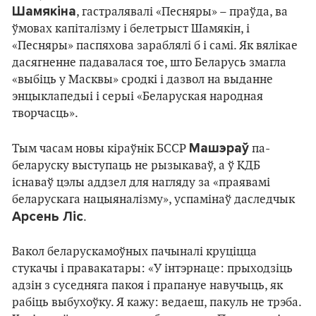
Шамякіна
, гастралявалі «Песняры» – праўда, ва
ўмовах капіталізму і белетрыст Шамякін, і
«Песняры» паспяхова зараблялі б і самі. Як вялікае
дасягненне падавалася тое, што Беларусь змагла
«выбіць у Масквы» сродкі і дазвол на выданне
энцыклапедыі і серыі «Беларуская народная
творчасць».
Машэраў
Тым часам новы кіраўнік БССР
па-
беларуску выступаць не рызыкаваў, а ў КДБ
існаваў цэлы аддзел для нагляду за «праявамі
беларускага нацыяналізму», успамінаў даследчык
Арсень Ліс
.
Вакол беларускамоўных пачыналі круціцца
стукачы і правакатары: «У інтэрнаце: прыходзіць
адзін з суседняга пакоя і прапануе навучыць, як
рабіць выбухоўку. Я кажу: ведаеш, пакуль не трэба.