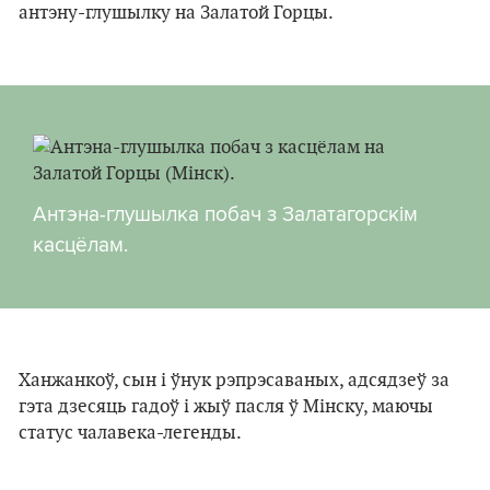
антэну-глушылку на Залатой Горцы.
Антэна-глушылка побач з Залатагорскім
касцёлам.
Ханжанкоў, сын і ўнук рэпрэсаваных, адсядзеў за
гэта дзесяць гадоў і жыў пасля ў Мінску, маючы
статус чалавека-легенды.