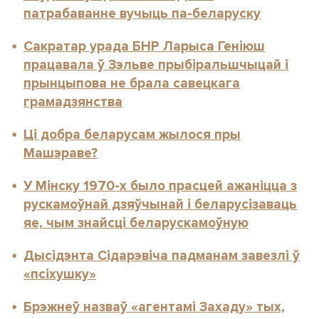
патрабаванне вучыць па-беларуску
Сакратар урада БНР Ларыса Геніюш
працавала ў Зэльве прыбіральшчыцай і
прынцыпова не брала савецкага
грамадзянства
Ці добра беларусам жылося пры
Машэраве?
У Мінску 1970-х было прасцей ажаніцца з
рускамоўнай дзяўчынай і беларусізаваць
яе, чым знайсці беларускамоўную
Дысідэнта Сідарэвіча падманам завезлі ў
«псіхушку»
Брэжнеў назваў «агентамі Захаду» тых,