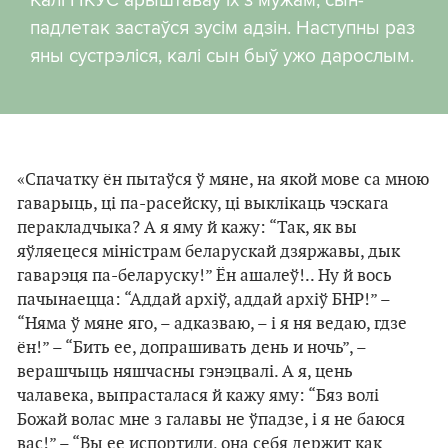
падлетак застаўся зусім адзін. Наступны раз
яны сустрэліся, калі сын быў ужо дарослым.
«Спачатку ён пытаўся ў мяне, на якой мове са мною
гаварыць, ці па-расейску, ці выклікаць чэскага
перакладчыка? А я яму й кажу: “Так, як вы
яўляецеся міністрам беларускай дзяржавы, дык
гаварэця па-беларуску!” Ён ашалеў!.. Ну й вось
пачынаецца: “Аддай архіў, аддай архіў БНР!” –
“Няма ў мяне яго, – адказваю, – і я ня ведаю, гдзе
ён!” – “Бить ее, допрашивать день и ночь”, –
верашчыць няшчасны гэнэцвалі. А я, цень
чалавека, выпрасталася й кажу яму: “Бяз волі
Божай волас мне з галавы не ўпадзе, і я не баюся
вас!” – “Вы ее испортили, она себя держит как