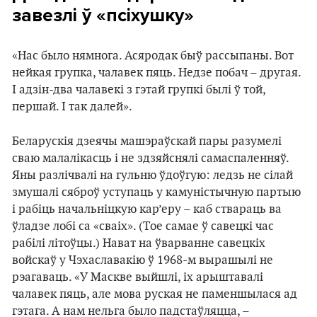
завезлі ў «псіхушку»
«Нас было нямнога. Асяродак быў рассыпаны. Вот
нейкая групка, чалавек пяць. Недзе побач – другая.
І адзін-два чалавекі з гэтай групкі былі ў той,
першай. І так далей».
Беларускія дзеячы машэраўскай пары разумелі
сваю малалікасць і не здзяйснялі самаспаленняў.
Яны разлічвалі на гульню ўдоўгую: ледзь не сілай
змушалі сяброў уступаць у камуністычную партыю
і рабіць начальніцкую кар’еру – каб ствараць ва
ўладзе лобі са «сваіх». (Тое самае ў савецкі час
рабілі літоўцы.) Нават на ўварванне савецкіх
войскаў у Чэхаславакію ў 1968-м вырашылі не
рэагаваць. «У Маскве выйшлі, іх арыштавалі
чалавек пяць, але мова руская не паменшылася ад
гэтага. А нам нельга было падстаўляцца, –