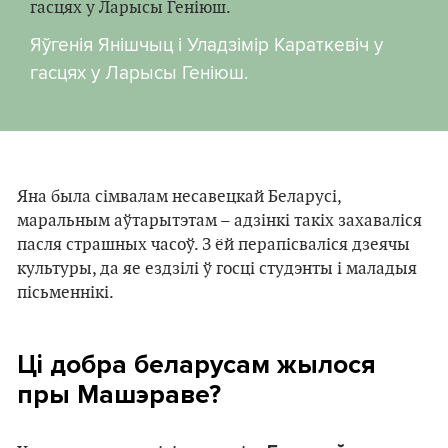
Яўгенія Янішчыц і Уладзімір Караткевіч у
гасцях у Ларысы Геніюш.
Яна была сімвалам несавецкай Беларусі,
маральным аўтарытэтам – адзінкі такіх захаваліся
пасля страшных часоў. З ёй перапісваліся дзеячы
культуры, да яе ездзілі ў госці студэнты і маладыя
пісьменнікі.
Ці добра беларусам жылося
пры Машэраве?