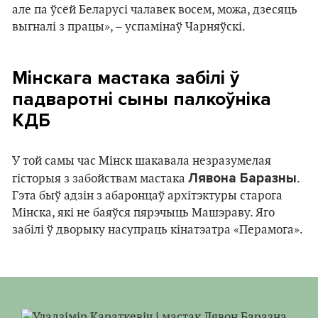
але па ўсёй Беларусі чалавек восем, можа, дзесяць
выгналі з працы», – успамінаў Чарняўскі.
Мінскага мастака забілі ў
падваротні сыны палкоўніка
КДБ
У той самы час Мінск шакавала незразумелая
Лявона Баразны
гісторыя з забойствам мастака
.
Гэта быў адзін з абаронцаў архітэктуры старога
Мінска, які не баяўся пярэчыць Машэраву. Яго
забілі ў дворыку насупраць кінатэатра «Перамога».