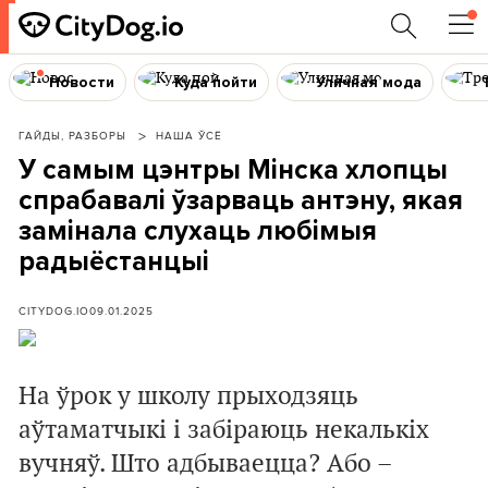
Новости
Куда пойти
Уличная мода
ГАЙДЫ, РАЗБОРЫ
НАША ЎСЁ
У самым цэнтры Мінска хлопцы
спрабавалі ўзарваць антэну, якая
замінала слухаць любімыя
радыёстанцыі
CITYDOG.IO
09.01.2025
На ўрок у школу прыходзяць
аўтаматчыкі і забіраюць некалькіх
вучняў. Што адбываецца? Або –