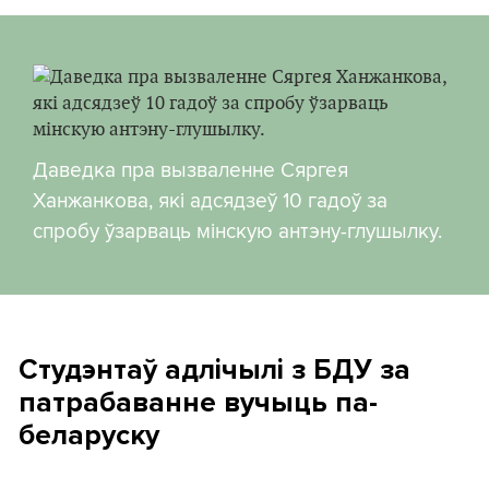
Даведка пра вызваленне Сяргея
Ханжанкова, які адсядзеў 10 гадоў за
спробу ўзарваць мінскую антэну-глушылку.
Студэнтаў адлічылі з БДУ за
патрабаванне вучыць па-
беларуску