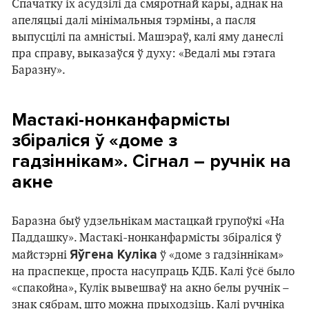
Спачатку іх асудзілі да смяротнай кары, аднак на
апеляцыі далі мінімальныя тэрміны, а пасля
выпусцілі па амністыі. Машэраў, калі яму данеслі
пра справу, выказаўся ў духу: «Ведалі мы гэтага
Баразну».
Мастакі-нонканфармісты
збіраліся ў «доме з
гадзіннікам». Сігнал – ручнік на
акне
Баразна быў удзельнікам мастацкай групоўкі «На
Паддашку». Мастакі-нонканфармісты збіраліся ў
Яўгена Куліка
майстэрні
ў «доме з гадзіннікам»
на праспекце, проста насупраць КДБ. Калі ўсё было
«спакойна», Кулік вывешваў на акно белы ручнік –
знак сябрам, што можна прыходзіць. Калі ручніка