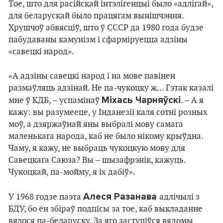
Тое, што для расійскай інтэлігенцыі было «адлігай»,
для беларускай было працягам вынішчэння.
Хрушчоў абвясціў, што ў СССР да 1980 года будзе
пабудаваны камунізм і сфарміруецца адзіны
«савецкі народ».
«А адзіны савецкі народ і на мове павінен
размаўляць адзінай. Не па-чукоцку ж… Гэтак казалі
Міхась Чарняўскі
мне ў КДБ, – успамінаў
. – А я
кажу: вы разумееце, у Інданезіі каля сотні розных
моў, а дзяржаўнай яны выбралі мову самага
маленькага народа, каб не было нікому крыўдна.
Чаму, я кажу, не выбраць чукоцкую мову для
Савецкага Саюза? Вы – шызафрэнік, кажуць.
Чукоцкай, па-мойму, я іх дабіў».
Алеся Разанава
У 1968 годзе паэта
адлічылі з
БДУ, бо ён збіраў подпісы за тое, каб выкладанне
вялося па-беларуску. За яго заступіўся вядомы