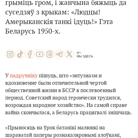
грыміць гром, і жанчына бяжыць да
суседзяў з крыкам: «Людцы!
Амерыканскія танкі ідуць!» Гэта
Беларусь 1950-х.
МЫ ЗДЕСЬ
У
падручніку
пішуць, што «энтузиазм и
вдохновение были отличительной чертой
общественной жизни в БССР в послевоенный
период. Советский народ героически трудился,
возрождая народное хозяйство». На самой справе
вайна скончылася, а Беларусь працягвалі знішчаць.
«Прыносяць на ўрок батанікі малюнкі на
шараватай паперы рознакаляровымі алоўкамі,