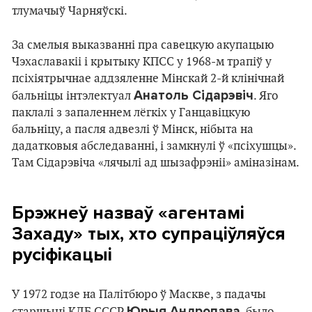
тлумачыў Чарняўскі.
За смелыя выказванні пра савецкую акупацыю
Чэхаславакіі і крытыку КПСС у 1968-м трапіў у
псіхіятрычнае аддзяленне Мінскай 2-й клінічнай
Анатоль Сідарэвіч
бальніцы інтэлектуал
. Яго
паклалі з запаленнем лёгкіх у Ганцавіцкую
бальніцу, а пасля адвезлі ў Мінск, нібыта на
дадатковыя абследаванні, і замкнулі ў «псіхушцы».
Там Сідарэвіча «лячылі ад шызафрэніі» аміназінам.
Брэжнеў назваў «агентамі
Захаду» тых, хто супраціўляўся
русіфікацыі
У 1972 годзе на Палітбюро ў Маскве, з падачы
Юрыя Андропава
старшыні КДБ СССР
, было