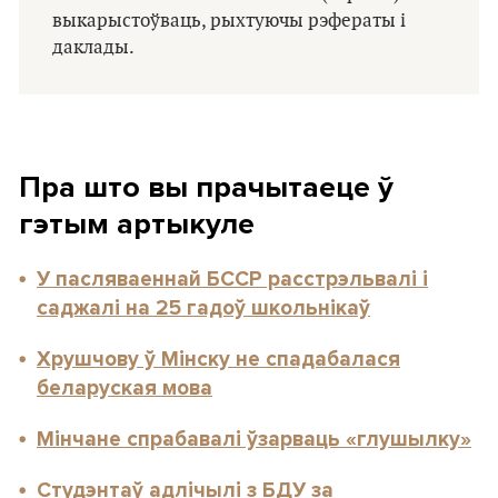
выкарыстоўваць, рыхтуючы рэфераты і
даклады.
Пра што вы прачытаеце ў
гэтым артыкуле
У пасляваеннай БССР расстрэльвалі і
саджалі на 25 гадоў школьнікаў
Хрушчову ў Мінску не спадабалася
беларуская мова
Мінчане спрабавалі ўзарваць «глушылку»
Студэнтаў адлічылі з БДУ за