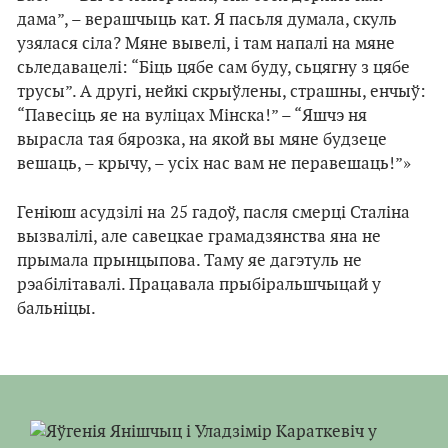
дама”, – верашчыць кат. Я пасьля думала, скуль
узялася сіла? Мяне вывелі, і там напалі на мяне
сьледавацелі: “Біць цябе сам буду, сьцягну з цябе
трусы”. А другі, нейкі скрыўлены, страшны, енчыў:
“Павесіць яе на вуліцах Мінска!” – “Яшчэ ня
вырасла тая бярозка, на якой вы мяне будзеце
вешаць, – крычу, – усіх нас вам не перавешаць!”»
Геніюш асудзілі на 25 гадоў, пасля смерці Сталіна
вызвалілі, але савецкае грамадзянства яна не
прымала прынцыпова. Таму яе дагэтуль не
рэабілітавалі. Працавала прыбіральшчыцай у
бальніцы.