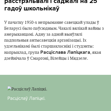
расстрэльвалі і саджалі на 25
гадоў школьнікаў
У пачатку 1950-х непрыманне савецкай улады ў
Беларусі было паўсюдным. Чакалі вялікай вайны з
амерыканцамі. Адну за адной выяўлялі
падпольныя антысавецкія арганізацыі. Іх
удзельнікамі былі старшакласнікі і студэнты:
Расціслава Лапіцкага
напрыклад, група
, якая
дзейнічала ў Смаргоні, Вілейцы і Мядзеле.
Расціслаў Лапіцкі.