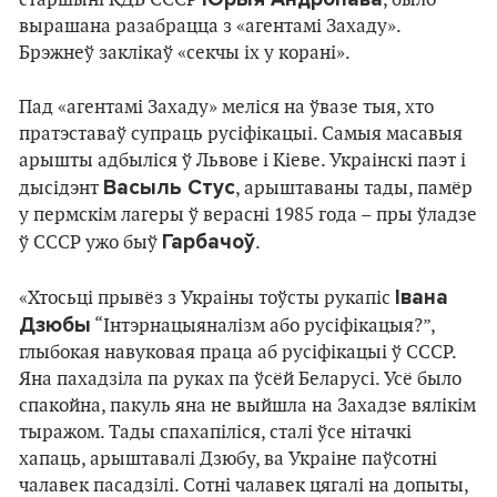
вырашана разабрацца з «агентамі Захаду».
Брэжнеў заклікаў «секчы іх у корані».
Пад «агентамі Захаду» меліся на ўвазе тыя, хто
пратэставаў супраць русіфікацыі. Самыя масавыя
арышты адбыліся ў Львове і Кіеве. Украінскі паэт і
Васыль Стус
дысідэнт
, арыштаваны тады, памёр
у пермскім лагеры ў верасні 1985 года – пры ўладзе
Гарбачоў
ў СССР ужо быў
.
Івана
«Хтосьці прывёз з Украіны тоўсты рукапіс
Дзюбы
“Інтэрнацыяналізм або русіфікацыя?”,
глыбокая навуковая праца аб русіфікацыі ў СССР.
Яна пахадзіла па руках па ўсёй Беларусі. Усё было
спакойна, пакуль яна не выйшла на Захадзе вялікім
тыражом. Тады спахапіліся, сталі ўсе нітачкі
хапаць, арыштавалі Дзюбу, ва Украіне паўсотні
чалавек пасадзілі. Сотні чалавек цягалі на допыты,