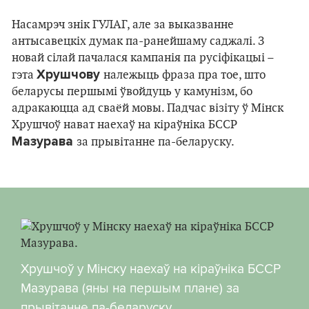
Насамрэч знік ГУЛАГ, але за выказванне
антысавецкіх думак па-ранейшаму саджалі. З
новай сілай пачалася кампанія па русіфікацыі –
Хрушчову
гэта
належыць фраза пра тое, што
беларусы першымі ўвойдуць у камунізм, бо
адракаюцца ад сваёй мовы. Падчас візіту ў Мінск
Хрушчоў нават наехаў на кіраўніка БССР
Мазурава
за прывітанне па-беларуску.
Хрушчоў у Мінску наехаў на кіраўніка БССР
Мазурава (яны на першым плане) за
прывітанне па-беларуску.