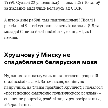
1999). Судзілі 22 удзельнікаў – давалі 25 і 10 гадоў
за жаданне аддзяліць Беларусь ад СССР.
А што ж яны рабілі, тыя падпольшчыкі? Пісалі і
раскідвалі ўлёткі супраць савецкіх парадкаў. Для
моладзі Саветы былі такімі ж чужынцамі, як і
немцы.
Хрушчову ў Мінску не
спадабалася беларуская мова
Ну, але можна патлумачыць жорсткасць рэпрэсій
сталінскімі часамі. Затое пасля, як пішуць
падручнікі, да ўлады прыйшоў Хрушчоў, і пачалося
«постепенное смягчение политического режима» –
спыненне рэпрэсій, рэабілітацыя рэпрэсіраваных,
лібералізацыя.