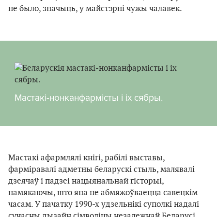
не было, значыць, у майстэрні чужы чалавек.
Мастакі-нонканфармісты і іх сябры.
Мастакі афармлялі кнігі, рабілі выставы,
фарміравалі адметны беларускі стыль, малявалі
дзеячаў і падзеі нацыянальнай гісторыі,
намякаючы, што яна не абмяжоўваецца савецкім
часам. У пачатку 1990-х удзельнікі суполкі надалі
сучасны дызайн сімволіцы незалежнай Беларусі.