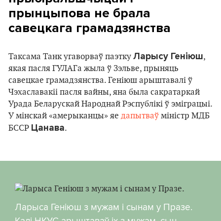
прынцыпова не брала
савецкага грамадзянства
Ларысу Геніюш
Таксама Танк угаворваў паэтку
,
якая пасля ГУЛАГа жыла ў Зэльве, прыняць
савецкае грамадзянства. Геніюш арыштавалі ў
Чэхаславакіі пасля вайны, яна была сакратаркай
Урада Беларускай Народнай Рэспублікі ў эміграцыі.
У мінскай «амерыканцы» яе
дапытваў
міністр МДБ
Цанава
БССР
.
Ларыса Геніюш з мужам і сынам у Празе.
Калі НКУС арыштаваў іх з мужам, сын-