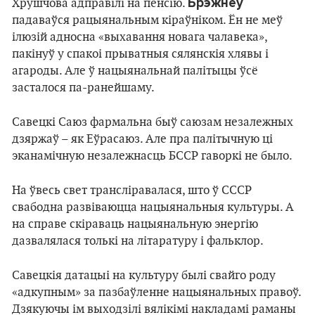
Брэжнеў
Хрушчова адправілі на пенсію.
падаваўся рацыянальным кіраўніком. Ён не меў
ілюзій адносна «выхавання новага чалавека»,
пакінуў у спакоі прыватныя сялянскія хлявы і
агароды. Але ў нацыянальнай палітыцы ўсё
засталося па-ранейшаму.
Савецкі Cаюз фармальна быў саюзам незалежных
дзяржаў – як Еўрасаюз. Але пра палітычную ці
эканамічную незалежнасць БССР гаворкі не было.
На ўвесь свет трансліравалася, што ў СССР
свабодна развіваюцца нацыянальныя культуры. А
на справе скіраваць нацыянальную энергію
дазвалялася толькі на літаратуру і фальклор.
Савецкія датацыі на культуру былі свайго роду
«адкупным» за пазбаўленне нацыянальных правоў.
Дзякуючы ім выходзілі вялікімі накладамі раманы