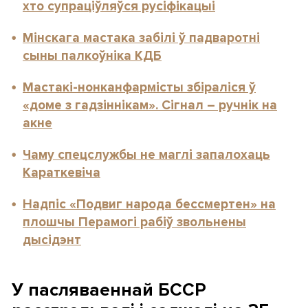
хто супраціўляўся русіфікацыі
Мінскага мастака забілі ў падваротні
сыны палкоўніка КДБ
Мастакі-нонканфармісты збіраліся ў
«доме з гадзіннікам». Сігнал – ручнік на
акне
Чаму спецслужбы не маглі запалохаць
Караткевіча
Надпіс «Подвиг народа бессмертен» на
плошчы Перамогі рабіў звольнены
дысідэнт
У пасляваеннай БССР