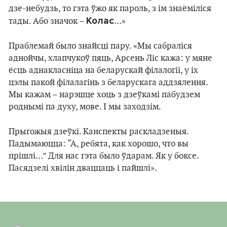
дзе-небудзь, то гэта ўжо як пароль, з ім знаёміліся
Колас
тады. Або значок –
…»
Праблемай было знайсці пару. «Мы сабраліся
аднойчы, хлапчукоў пяць, Арсень Ліс кажа: у мяне
ёсць аднакласніца на беларускай філалогіі, у іх
цэлы пакой філалагінь з беларускага аддзялення.
Мы кажам – нарэшце хоць з дзеўкамі пабудзем
роднымі па духу, мове. І мы заходзім.
Прыгожыя дзеўкі. Канспекты раскладзеныя.
Падымаюцца: “А, ребята, как хорошо, что вы
прішлі…” Для нас гэта было ўдарам. Як у боксе.
Пасядзелі хвілін дваццаць і пайшлі».