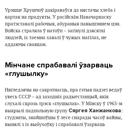
Урэшце Хрушчоў дакіраваўся да нястачы хлеба і
картак на прадукты. У расійскім Навачаркаску
пратэставалі рабочыя, абураныя павышэннем цэн.
Войска страляла ў натоўп – загінулі дзясяткі
людзей, іх таемна хавалі ў чужых магілах, не
аддаючы сваякам.
Мінчане спрабавалі ўзарваць
«глушылку»
Нягледзячы на сакрэтнасць, пра гэтыя падзеі ведаў
увесь СССР – ад заходніх радыёстанцый, якія
слухалі скрозь трэск «глушылак». У Мінску ў 1963-м
Сяргея Ханжанкова
выкрылі падпольную групу
:
студэнты, знайшоўшы ў лесе снарады часоў вайны,
вынялі з іх выбухоўку і спрабавалі ўзарваць