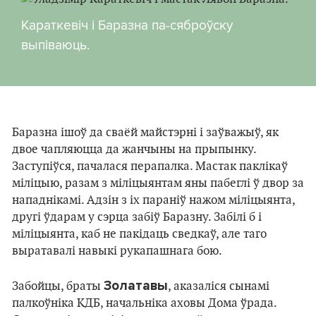
Караткевіч і Баразна па-сяброўску
выпіваюць.
Баразна ішоў да сваёй майстэрні і заўважыў, як
двое чапляюцца да жанчыны на прыпынку.
Заступіўся, пачалася перапалка. Мастак паклікаў
міліцыю, разам з міліцыянтам яны пабеглі ў двор за
нападнікамі. Адзін з іх параніў нажом міліцыянта,
другі ўдарам у сэрца забіў Баразну. Забілі б і
міліцыянта, каб не пакідаць сведкаў, але таго
выратавалі навыкі рукапашнага бою.
Золатавы
Забойцы, браты
, аказаліся сынамі
палкоўніка КДБ, начальніка аховы Дома ўрада.