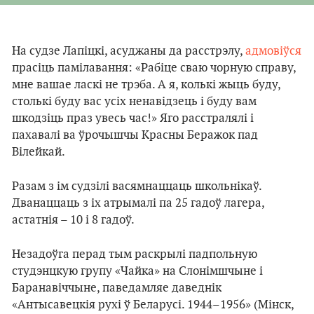
На судзе Лапіцкі, асуджаны да расстрэлу,
адмовіўся
прасіць памілавання: «Рабіце сваю чорную справу,
мне вашае ласкі не трэба. А я, колькі жыць буду,
столькі буду вас усіх ненавідзець і буду вам
шкодзіць праз увесь час!» Яго расстралялі і
пахавалі ва ўрочышчы Красны Беражок пад
Вілейкай.
Разам з ім судзілі васямнаццаць школьнікаў.
Дванаццаць з іх атрымалі па 25 гадоў лагера,
астатнія – 10 і 8 гадоў.
Незадоўга перад тым раскрылі падпольную
студэнцкую групу «Чайка» на Слонімшчыне і
Баранавіччыне, паведамляе даведнік
«Антысавецкія рухі ў Беларусі. 1944–1956» (Мінск,