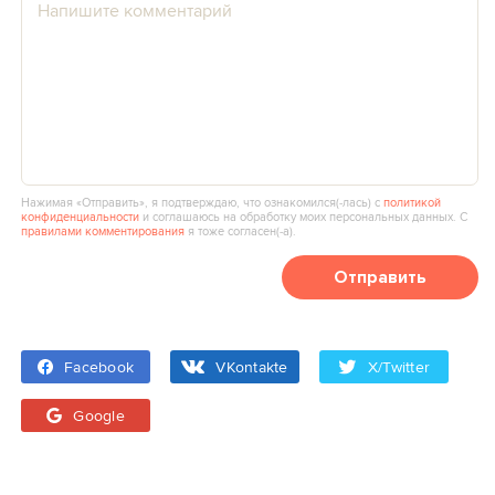
Нажимая «Отправить», я подтверждаю, что ознакомился(‑лась) с
политикой
конфиденциальности
и соглашаюсь на обработку моих персональных данных. С
правилами комментирования
я тоже согласен(‑а).
Отправить
Facebook
VKontakte
X/Twitter
Google