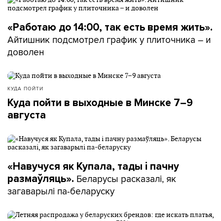
«Работаю до 14:00, так есть время жить».
Айтишник подсмотрел график у плиточника – и
доволен
КУДА ПОЙТИ
Куда пойти в выходные в Минске 7–9
августа
«Навучуся як Купала, тады і пачну
Беларусы расказалі, як
размаўляць».
загаварылі па-беларуску