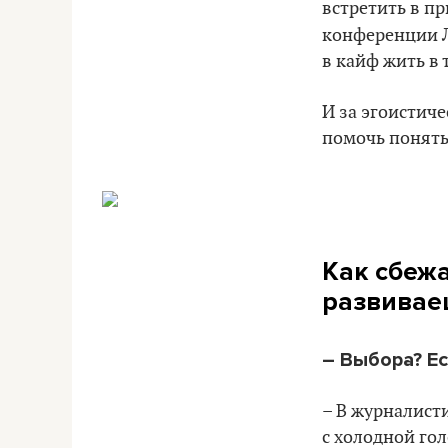
встретить в пр
конференции Л
в кайф жить в 
И за эгоистиче
помочь понять
Как сбежа
развиваеш
– Выбора? Ес
– В журналисти
с холодной гол