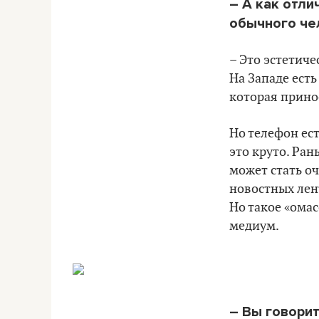
– А как отли
обычного че
– Это эстетич
На Западе есть
которая принос
Но телефон ест
это круто. Ран
может стать оч
новостных лент
Но такое «ома
медиум.
– Вы говорит