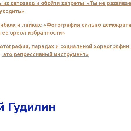
 из автозака и обойти запреты: «Ты не развива
 уходить»
шибках и лайках: «Фотография сильно демократ
 ее ореол избранности»
отографии, парадах и социальной хореографии:
, это репрессивный инструмент»
й Гудилин