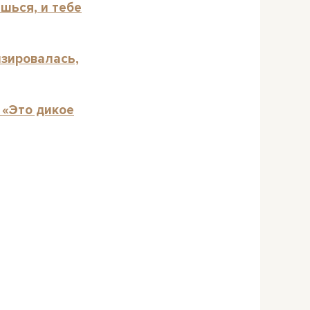
ешься, и тебе
изировалась,
 «Это дикое