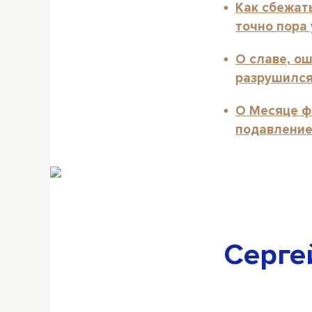
Как сбежать
точно пора
О славе, о
разрушился
О Месяце ф
подавление
Серге