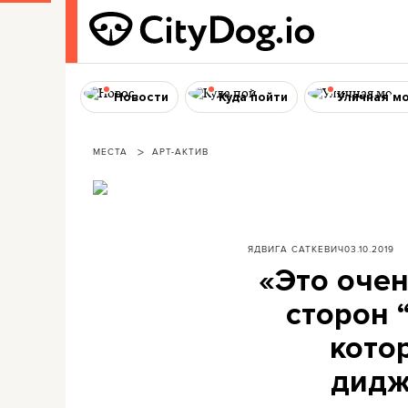
Новости
Куда пойти
Уличная м
МЕСТА
АРТ-АКТИВ
ЯДВИГА САТКЕВИЧ
03.10.2019
«Это очен
сторон 
кото
дидж