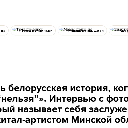
ода
Тред по-мински
Мамы, папы, дети
Ква
ь белорусская история, ког
“нельзя”». Интервью с фот
рый называет себя заслуж
итал-артистом Минской об