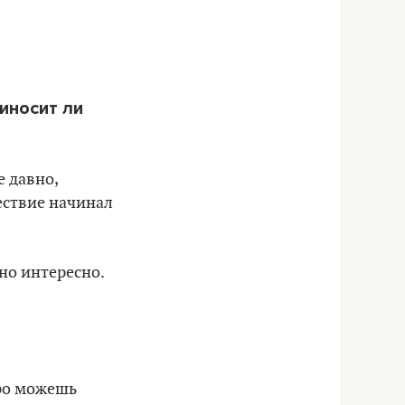
иносит ли
е давно,
ествие начинал
ьно интересно.
тро можешь