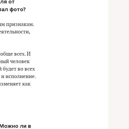
ля от
лал фото?
ым признакам.
еятельности,
ообще всех. И
йный человек
 будет во всех
о и исполнение.
изменяет как
 Можно ли в