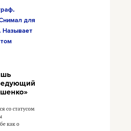
граф.
 Снимал для
И. Называет
стом
ешь
 следующий
ашенко»
ся со статусом
ы
бе как о