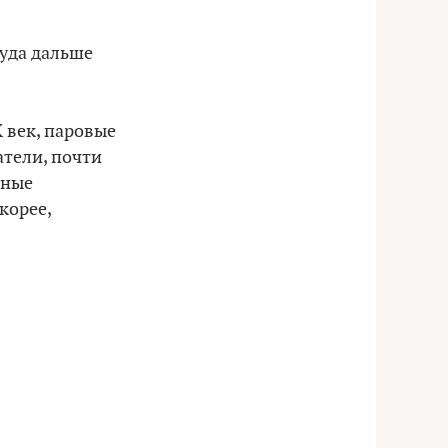
куда дальше
X век, паровые
атели, почти
чные
корее,