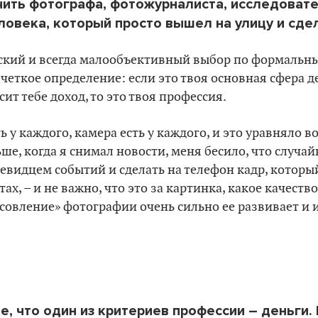
чить фотографа, фотожурналиста, исследовате
ловека, который просто вышел на улицу и сде
еский и всегда малообъективный выбор по формальн
 четкое определение: если это твоя основная сфера д
ит тебе доход, то это твоя профессия.
ь у каждого, камера есть у каждого, и это уравняло в
ьше, когда я снимал новости, меня бесило, что случа
евидцем событий и сделать на телефон кадр, который
ах, – и не важно, что это за картинка, какое качеств
ссовление» фотографии очень сильно ее развивает и 
е, что один из критериев профессии – деньги.