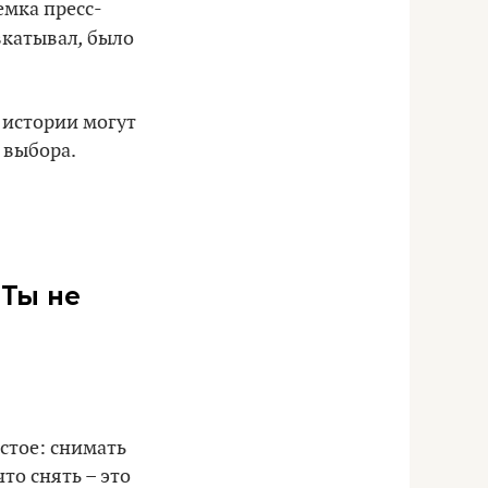
емка пресс-
,
вкатывал
было
и истории могут
 выбора.
«Ты не
остое: снимать
что снять – это