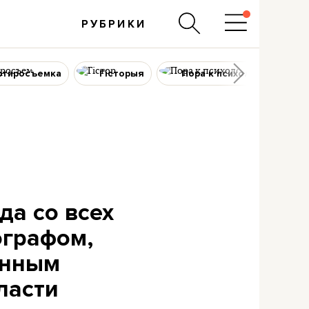
РУБРИКИ
ртиросъемка
Гісторыя
Пора к психологу
да со всех
ографом,
енным
ласти