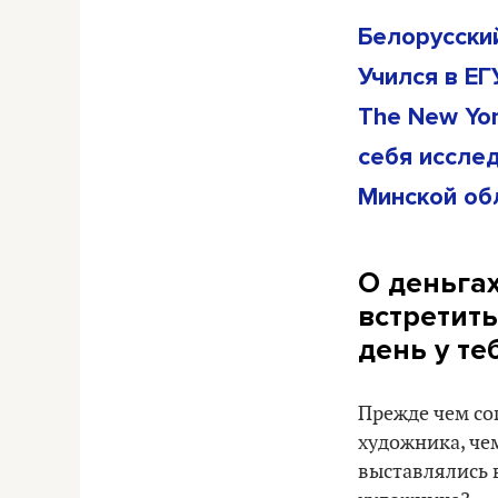
Белорусски
Учился в Е
The New Yor
себя иссле
Минской об
О деньгах
встретить
день у т
Прежде чем сог
художника, чем
выставлялись в