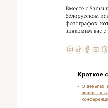
Вместе с Samsu
белорусском ис
фотографов, кот
знакомим вас с 
Краткое 
О деньгах, 
вечер – в к
конференци