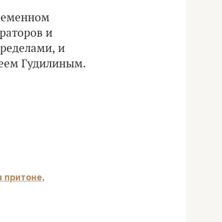
ременном
раторов и
пределами, и
геем Гудилиным.
в притоне,