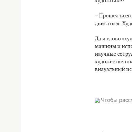
художнике?
– Прошел всего
двигаться.
Худ
Да и слово «ху
машины и испо
научные сотру
художественные
визуальный ис
Чтобы рассм