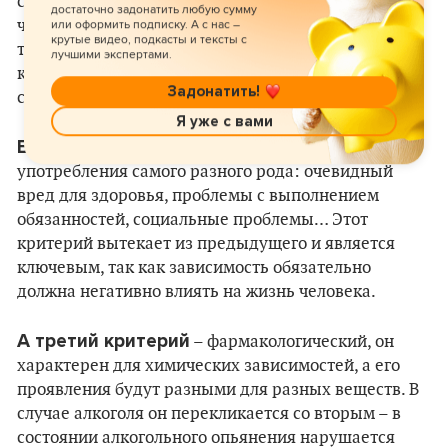
снижение контроля над процессом. В результате
достаточно задонатить любую сумму
человек не вполне свободен в этом и не знает
или оформить подписку. А с нас –
крутые видео, подкасты и тексты с
точно, что он будет пить, сколько выпьет, с кем,
лучшими экспертами.
когда и где это закончится – не обязательно всё
Задонатить!
сразу.
Я уже с вами
Второй критерий
– это негативные последствия
употребления самого разного рода: очевидный
вред для здоровья, проблемы с выполнением
обязанностей, социальные проблемы… Этот
критерий вытекает из предыдущего и является
ключевым, так как зависимость обязательно
должна негативно влиять на жизнь человека.
А третий критерий
– фармакологический, он
характерен для химических зависимостей, а его
проявления будут разными для разных веществ. В
случае алкоголя он перекликается со вторым – в
состоянии алкогольного опьянения нарушается