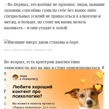
– Во-первых, это вообще не признак: люди, пьющие
запоями, способны сами по себе без каких-либо
специальных усилий не прикасаться к алкоголю и
месяц, и больше, но стоит им вновь начать
выпивать – и они уходят в запой.
Фото: Edward Howell, Unsplash.com.
Во-вторых, есть критерии диагностики
зависимости, вот на них и стоит ориентироваться. В
МКБ-11 критерии сведены в три большие группы, и
мне это кажется удачным решением.
Любите хороший
Первые два критерия
контент про
типичны для любой
психологию?
зависимости и являются психолого-
Первый
поведенческими.
– это потеря или
Вы можете помочь проекту
Для этого
«Пора к психологу».