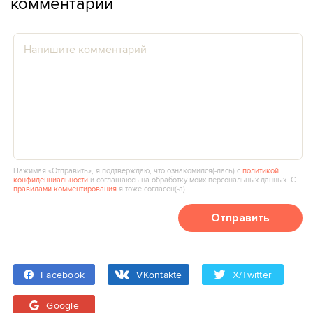
комментарии
Нажимая «Отправить», я подтверждаю, что ознакомился(‑лась) с
политикой
конфиденциальности
и соглашаюсь на обработку моих персональных данных. С
правилами комментирования
я тоже согласен(‑а).
Отправить
Facebook
VKontakte
X/Twitter
Google