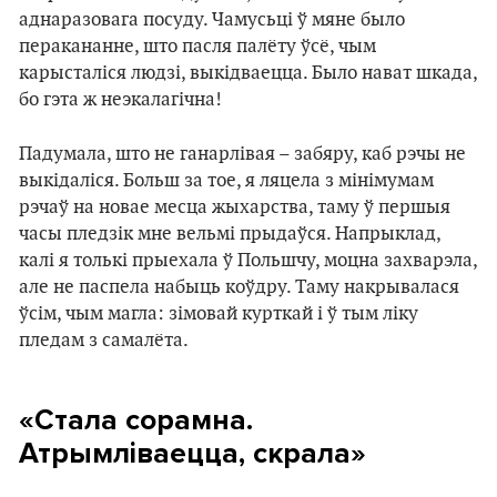
аднаразовага посуду. Чамусьці ў мяне было
перакананне, што пасля палёту ўсё, чым
карысталіся людзі, выкідваецца. Было нават шкада,
бо гэта ж неэкалагічна!
Падумала, што не ганарлівая – забяру, каб рэчы не
выкідаліся. Больш за тое, я ляцела з мінімумам
рэчаў на новае месца жыхарства, таму ў першыя
часы пледзік мне вельмі прыдаўся. Напрыклад,
калі я толькі прыехала ў Польшчу, моцна захварэла,
але не паспела набыць коўдру. Таму накрывалася
ўсім, чым магла: зімовай курткай і ў тым ліку
пледам з самалёта.
«Стала сорамна.
Атрымліваецца, скрала»