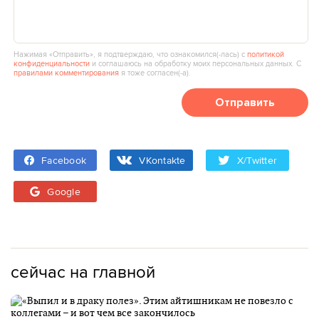
Нажимая «Отправить», я подтверждаю, что ознакомился(‑лась) с
политикой
конфиденциальности
и соглашаюсь на обработку моих персональных данных. С
правилами комментирования
я тоже согласен(‑а).
Отправить
Facebook
VKontakte
X/Twitter
Google
сейчас на главной