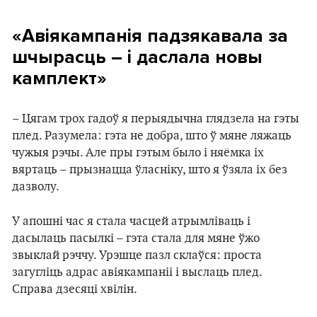
«Авіякампанія падзякавала за
шчырасць – і даслала новы
камплект»
– Цягам трох гадоў я перыядычна глядзела на гэты
плед. Разумела: гэта не добра, што ў мяне ляжаць
чужыя рэчы. Але пры гэтым было і няёмка іх
вяртаць – прызнацца ўласніку, што я ўзяла іх без
дазволу.
У апошні час я стала часцей атрымліваць і
дасылаць пасылкі – гэта стала для мяне ўжо
звыклай рэччу. Урэшце пазл склаўся: проста
загугліць адрас авіякампаніі і выслаць плед.
Справа дзесяці хвілін.