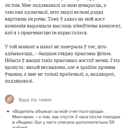
лістом. Мне падзякавалі за маю шчырасць, а
таксама адзначылі, што людзі вельмі рэдка
вяртаюць ім рэчы. Таму ў адказ на мой жэст
кампанія вырашыла выслаць абноўлены камплект,
каб я з прыемнасцю ім карысталася.
У той момант я нават не паверыла ў тое, што
адбываецца, – быццам гляджу прыгожы фільм.
Нібыта ў жыцці такіх прыгожых жэстаў менш. Гэта
кранула: няхай несвядома, але я зрабіла дрэнны
ўчынак, а мне не толькі прабачылі, а, наадварот,
падзякавалі.
Еще по теме:
«Водитель объехал за мой счет полгорода».
Минчанин – о том, как спустя 3 часа после поездки
в «Яндекс Go» у него списали дополнительно 59
рублей