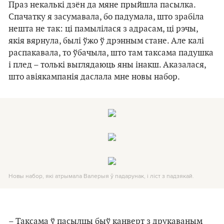
Праз некалькі дзён да мяне прыйшла пасылка.
Спачатку я засумавала, бо падумала, што зрабіла
нешта не так: ці памылілася з адрасам, ці рэчы,
якія вярнула, былі ўжо ў дрэнным стане. Але калі
распакавала, то ўбачыла, што там таксама падушка
і плед – толькі выглядаюць яны інакш. Аказалася,
што авіякампанія даслала мне новы набор.
Новы набор, які атрымала Валерыя ў падарунак, і ліст з падзякай.
– Таксама ў пасылцы быў канверт з друкаваным