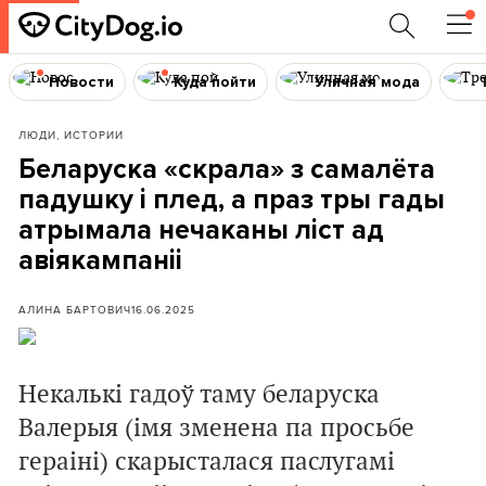
Новости
Куда пойти
Уличная мода
ЛЮДИ, ИСТОРИИ
Беларуска «скрала» з самалёта
падушку і плед, а праз тры гады
атрымала нечаканы ліст ад
авіякампаніі
АЛИНА БАРТОВИЧ
16.06.2025
Некалькі гадоў таму беларуска
Валерыя
(імя зменена па просьбе
гераіні) скарысталася паслугамі