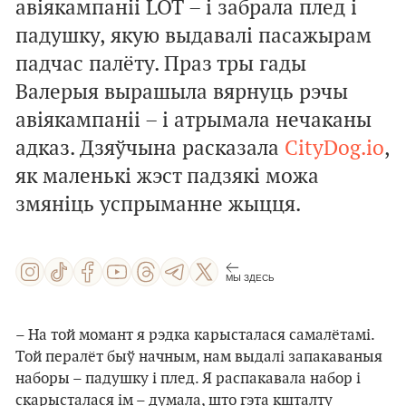
авіякампаніі LOT – і забрала плед і
падушку, якую выдавалі пасажырам
падчас палёту. Праз тры гады
Валерыя вырашыла вярнуць рэчы
авіякампаніі – і атрымала нечаканы
адказ. Дзяўчына расказала
CityDog.io
,
як маленькі жэст падзякі можа
змяніць успрыманне жыцця.
МЫ ЗДЕСЬ
– На той момант я рэдка карысталася самалётамі.
Той пералёт быў начным, нам выдалі запакаваныя
наборы – падушку і плед. Я распакавала набор і
скарысталася ім – думала, што гэта кшталту