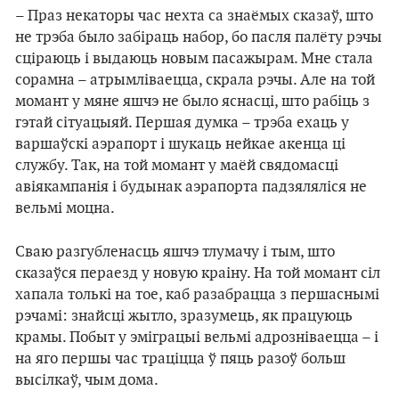
– Праз некаторы час нехта са знаёмых сказаў, што
не трэба было забіраць набор, бо пасля палёту рэчы
сціраюць і выдаюць новым пасажырам. Мне стала
сорамна – атрымліваецца, скрала рэчы. Але на той
момант у мяне яшчэ не было яснасці, што рабіць з
гэтай сітуацыяй. Першая думка – трэба ехаць у
варшаўскі аэрапорт і шукаць нейкае акенца ці
службу. Так, на той момант у маёй свядомасці
авіякампанія і будынак аэрапорта падзяляліся не
вельмі моцна.
Сваю разгубленасць яшчэ тлумачу і тым, што
сказаўся пераезд у новую краіну. На той момант сіл
хапала толькі на тое, каб разабрацца з першаснымі
рэчамі: знайсці жытло, зразумець, як працуюць
крамы. Побыт у эміграцыі вельмі адрозніваецца – і
на яго першы час траціцца ў пяць разоў больш
высілкаў, чым дома.