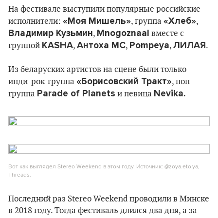
На фестивале выступили популярные российские
«Моя Мишель»
«Хлеб»
исполнители:
, группа
,
Владимир Кузьмин
Mnogoznaal
,
вместе с
KASHA
Антоха МС
Pompeya
ЛИЛАЯ
группой
,
,
,
.
Из беларуских артистов на сцене были только
«Борисовский Тракт»
инди-рок-группа
, поп-
Parade of Planets
Nevika.
группа
и певица
Вот как выглядел Stereo Weekend в этом году. Источник: @zoya.eto.ya,
Threads.
Последний раз Stereo Weekend проводили в Минске
в 2018 году. Тогда фестиваль длился два дня, а за