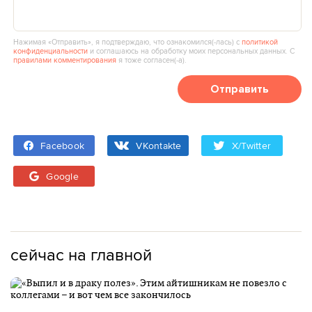
Нажимая «Отправить», я подтверждаю, что ознакомился(‑лась) с
политикой
конфиденциальности
и соглашаюсь на обработку моих персональных данных. С
правилами комментирования
я тоже согласен(‑а).
Отправить
Facebook
VKontakte
X/Twitter
Google
сейчас на главной