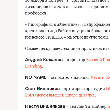
30 ноября в галерее “Ў” состоится главное
дизайнеров и всех, кто связан с созданием
профессии.
«Типографика в айдентике», «Нейрофизиол
креативности», «Работа внутри небольшого
киевского SPIILLKA – на эти и другие темы
Самые нескучные лекции от практиков из 
Андрей Кожанов
– директор
Высшей Шко
Branding
.
NO NAME
– основатель паблика
Десигн
UX
Свят Вишняков
– арт-директор студии
O
Британской высшей школе дизайна
.
Настя Вишнякова
– ведущий дизайнер
и