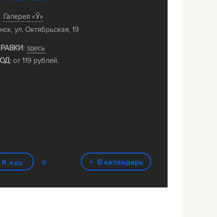
Галерея «Ў»
нск, ул. Октябрьская, 19
РАВКИ
:
здесь
ОД
: от 119 рублей.
+ В календарь
0