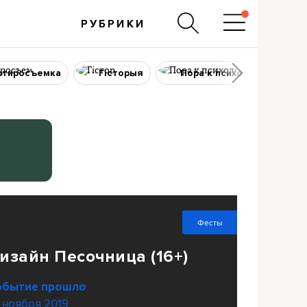
РУБРИКИ
ртиросъемка
Гісторыя
Пора к психологу
Фесты
изайн Песочница (16+)
обытие прошло
 ноября 2019