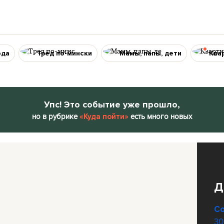
ода
Тред по-мински
Мамы, папы, дети
Ква
Упс! Это событие уже прошло,
но в рубрике
есть много новых
«Куда пойти»
Д
С
30