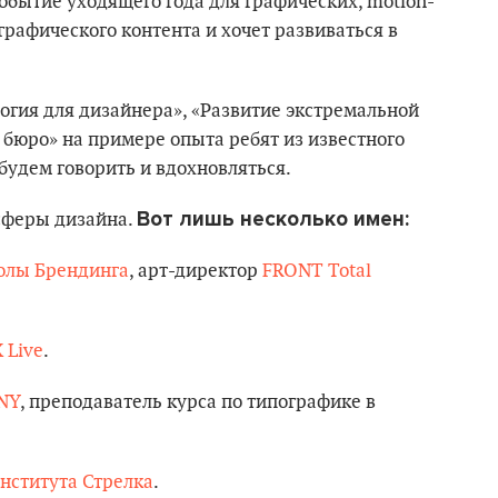
 событие уходящего года для графических, motion-
 графического контента и хочет развиваться в
огия для дизайнера», «Развитие экстремальной
 бюро» на примере опыта ребят из известного
 будем говорить и вдохновляться.
Вот лишь несколько имен:
сферы дизайна.
лы Брендинга
, арт-директор
FRONT Total
 Live
.
NY
, преподаватель курса по типографике в
нститута Стрелка
.