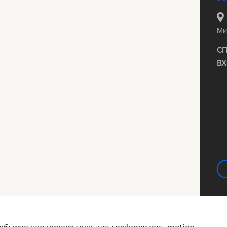
Ми
СП
ВХ