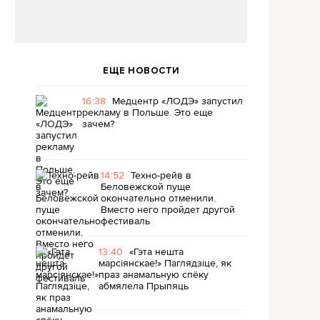
ЕЩЕ НОВОСТИ
16:38
Медцентр «ЛОДЭ» запустил
рекламу в Польше. Это еще
зачем?
14:52
Техно-рейв в
Беловежской пуще
окончательно отменили.
Вместо него пройдет другой
фестиваль
13:40
«Гэта нешта
марсіянскае!» Паглядзіце, як
праз анамальную спёку
абмялела Прыпяць