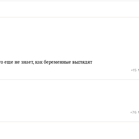
сто еще не знает, как беременные выглядят
+15
+76