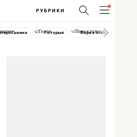
РУБРИКИ
ртиросъемка
Гісторыя
Пора к психологу