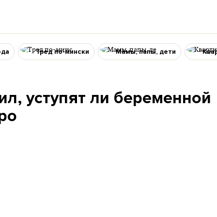
ода
Тред по-мински
Мамы, папы, дети
Ква
л, уступят ли беременной
ро