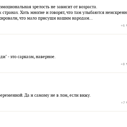
эмоциональная зрелость не зависит от возраста.
транах. Хоть многие и говорят, что там улыбаются неискренн
ировали, что мало присущи нашим народам...
+6
и" - это сарказм, наверное.
+8
беременной. Да и самому не в лом, если вижу.
+7