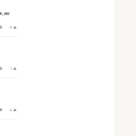
е, но
-4
-1
-4