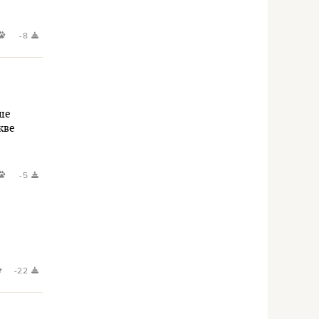
-8
еще
кве
-5
-22